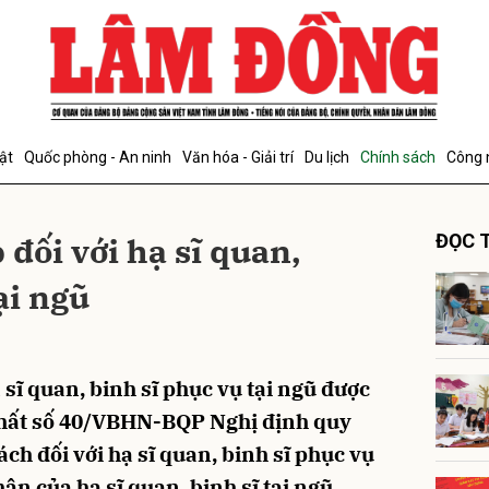
bình luận
ật
Quốc phòng - An ninh
Văn hóa - Giải trí
Du lịch
Chính sách
Công 
đối với hạ sĩ quan,
ĐỌC T
ại ngũ
Hủy
G
 sĩ quan, binh sĩ phục vụ tại ngũ được
nhất số 40/VBHN-BQP Nghị định quy
ách đối với hạ sĩ quan, binh sĩ phục vụ
ân của hạ sĩ quan, binh sĩ tại ngũ.