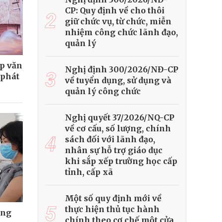
CP: Quy định về cho thôi
2
giữ chức vụ, từ chức, miễn
nhiệm công chức lãnh đạo,
quản lý
ệp văn
Nghị định 300/2026/NĐ-CP
3
 phát
về tuyển dụng, sử dụng và
quản lý công chức
Nghị quyết 37/2026/NQ-CP
về cơ cấu, số lượng, chính
4
sách đối với lãnh đạo,
nhân sự hỗ trợ giáo dục
khi sắp xếp trường học cấp
tỉnh, cấp xã
Một số quy định mới về
5
thực hiện thủ tục hành
óng
chính theo cơ chế một cửa,