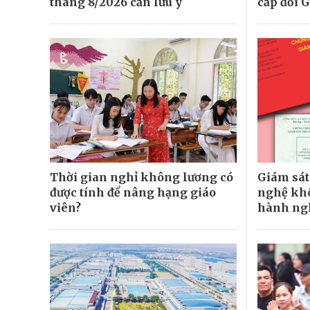
tháng 8/2026 cần lưu ý
cấp đổi 
Thời gian nghỉ không lương có
Giám sát 
được tính để nâng hạng giáo
nghệ khô
viên?
hành ng