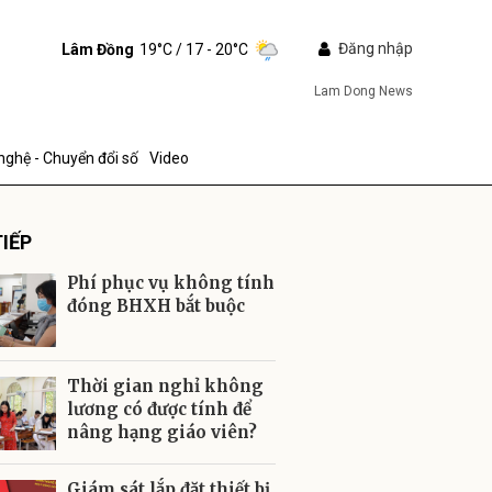
Đăng nhập
Lâm Đồng
19°C
/ 17 - 20°C
Lam Dong News
nghệ - Chuyển đổi số
Video
IẾP
Phí phục vụ không tính
đóng BHXH bắt buộc
ửi
Thời gian nghỉ không
lương có được tính để
nâng hạng giáo viên?
Giám sát lắp đặt thiết bị