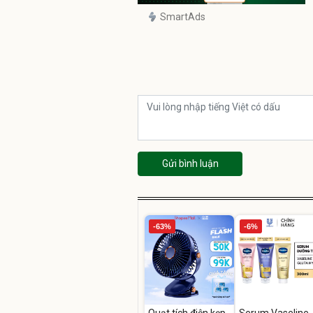
SmartAds
Gửi bình luận
-63%
-6%