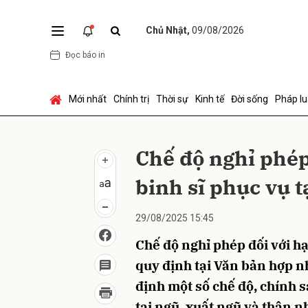
Chủ Nhật,
09/08/2026
Đọc báo in
Gửi 
Mới nhất
Chính trị
Thời sự
Kinh tế
Đời sống
Pháp lu
Chế độ nghỉ phép 
binh sĩ phục vụ t
29/08/2025 15:45
Chế độ nghỉ phép đối với hạ
quy định tại Văn bản hợp 
định một số chế độ, chính s
tại ngũ, xuất ngũ và thân nh