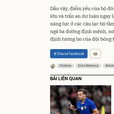
Dẫu vậy, điểm yếu của bộ đôi
lớn và trấn an dư luận ngay 
năng lực ở các câu lạc bộ t
ngã ba đường định mệnh, nơi
định tương lai của đội bóng 
Chia sẻ Facebook
Chelsea
Enzo Maresca
Anton
BÀI LIÊN QUAN