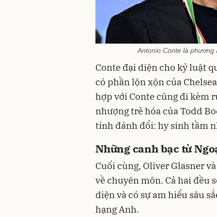
Antonio Conte là phương 
Conte đại diện cho kỷ luật 
có phần lộn xộn của Chelsea 
hợp với Conte cũng đi kèm r
nhượng trẻ hóa của Todd Bo
tính đánh đổi: hy sinh tầm n
Những canh bạc từ Ngo
Cuối cùng, Oliver Glasner và
về chuyên môn. Cả hai đều sở
diện và có sự am hiểu sâu sắ
hạng Anh.