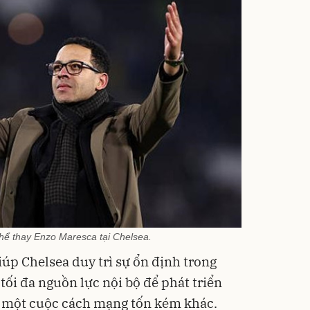
hể thay Enzo Maresca tại Chelsea.
úp Chelsea duy trì sự ổn định trong
tối đa nguồn lực nội bộ để phát triển
ện một cuộc cách mạng tốn kém khác.