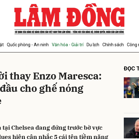
bình luận
ật
Quốc phòng - An ninh
Văn hóa - Giải trí
Du lịch
Chính sách
Công 
ĐỌC T
ời thay Enzo Maresca:
 đầu cho ghế nóng
e
Hủy
G
 tại Chelsea đang đứng trước bờ vực
lues hiện cân nhắc 5 cái tên tiềm năng