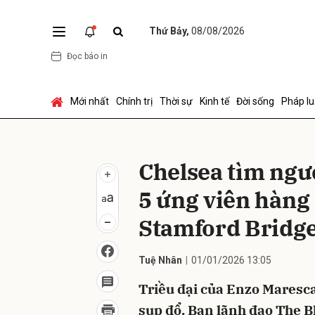
Thứ Bảy,
08/08/2026
Đọc báo in
Gửi 
Mới nhất
Chính trị
Thời sự
Kinh tế
Đời sống
Pháp lu
Chelsea tìm ngư
5 ứng viên hàng
Stamford Bridg
Tuệ Nhân
01/01/2026 13:05
Triều đại của Enzo Maresca
sụp đổ. Ban lãnh đạo The B