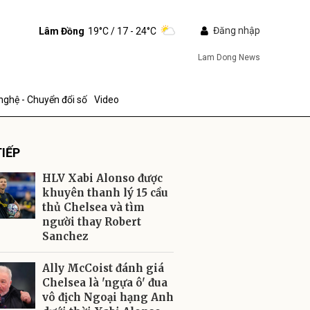
Đăng nhập
Lâm Đồng
19°C
/ 17 - 24°C
Lam Dong News
nghệ - Chuyển đổi số
Video
IẾP
HLV Xabi Alonso được
khuyên thanh lý 15 cầu
thủ Chelsea và tìm
người thay Robert
ửi
Sanchez
Ally McCoist đánh giá
Chelsea là 'ngựa ô' đua
vô địch Ngoại hạng Anh