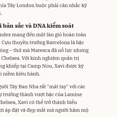
 phía Tây London buộc phải cân nhắc kỹ
.
i bản sắc và DNA kiểm soát
andez mang đến một làn gió hoàn toàn
lý. Cựu thuyền trưởng Barcelona là bậc
 bóng – thứ mà Maresca đã nỗ lực nhưng
i Chelsea. Với kinh nghiệm quản trị
ng khiếp tại Camp Nou, Xavi được kỳ
ại niềm kiêu hãnh.
gười Tây Ban Nha rất "mát tay" với các
sự trưởng thành vượt bậc của Lamine
helsea, Xavi có thể trở thành biểu
chơi áp đặt và đẹp mắt mà người hâm mộ