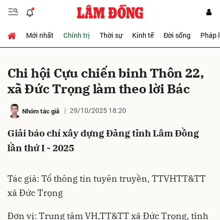
Mới nhất
Chính trị
Thời sự
Kinh tế
Đời sống
Pháp 
Gửi bình luận
Chi hội Cựu chiến binh Thôn 22,
xã Đức Trọng làm theo lời Bác
29/10/2025 18:20
Nhóm tác giả
Giải báo chí xây dựng Đảng tỉnh Lâm Đồng
lần thứ I - 2025
Hủy
Gửi
Tác giả: Tổ thông tin tuyên truyền, TTVHTT&TT
xã Đức Trọng
Đơn vị: Trung tâm VH,TT&TT xã Đức Trọng, tỉnh