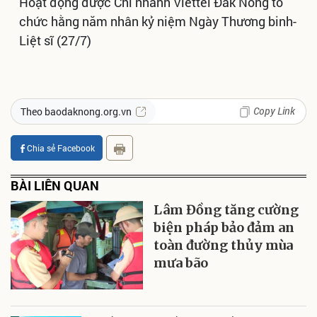
Hoạt động được Chi nhánh Viettel Đắk Nông tổ
chức hằng năm nhân kỷ niệm Ngày Thương binh-
Liệt sĩ (27/7)
Copy Link
Theo baodaknong.org.vn
Chia sẻ Facebook
BÀI LIÊN QUAN
Lâm Đồng tăng cường
biện pháp bảo đảm an
toàn đường thủy mùa
mưa bão