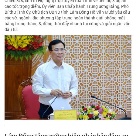
Chiều 3/8, chủ trì Hội nghị trực tuyến toàn tỉnh về tiến độ 3 dự án
cao tốc trọng điểm, Ủy viên Ban Chấp hành Trung ương Đảng, Phó
Bí thư Tỉnh ủy, Chủ tịch UBND tỉnh Lâm Đồng Hồ Văn Mười yêu cầu
các sở, ngành, địa phương tập trung hoàn thành giải phóng mặt
bằng trong tháng 8, đồng thời đẩy nhanh thi công và giải ngân vốn
đầu tư.
Lâm Đồng tăng cường biện pháp bảo đảm an