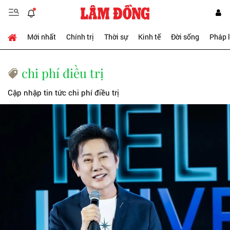
Mới nhất
Chính trị
Thời sự
Kinh tế
Đời sống
Pháp 
chi phí điều trị
Cập nhập tin tức chi phí điều trị