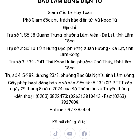
BÁO LÂM ĐỒNG ĐIỆN TỬ
Giám đốc: Lê Huy Toàn
Phó Giám đốc phụ trách báo điện tử: Vũ Ngọc Tú
Địa chỉ:
Trụ sở 1: Số 38 Quang Trung, phường Lâm Viên - Đà Lạt, tỉnh Lâm
Đồng.
Trụ sở 2: Số 10 Trần Hưng Đạo, phường Xuân Hương - Đà Lạt, tỉnh
Lâm Đồng.
Trụ sở 3: 339 - 341 Thủ Khoa Huân, phường Phú Thủy, tỉnh Lâm
Đồng.
Trụ sở 4: Số 82, đường 23/3, phường Bắc Gia Nghĩa, tỉnh Lâm Đồng.
Giấy phép hoạt động báo in và báo điện tử số 232/GP-BTTT cấp
ngày 29 tháng 8 năm 2024 của Bộ Thông tin và Truyền thông.
Điện thoại: (0263) 3822473; (0263) 3810443 - Fax: (0263)
3827608.
Hotline: 0977885454
Kết nối chúng tôi tại: