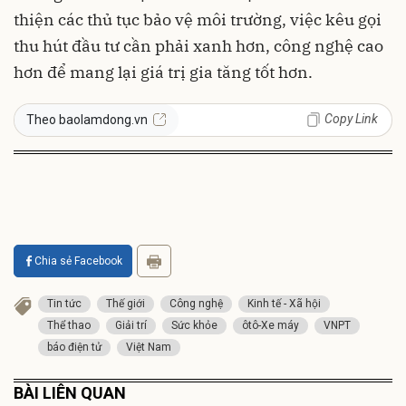
thiện các thủ tục bảo vệ môi trường, việc kêu gọi
thu hút đầu tư cần phải xanh hơn, công nghệ cao
hơn để mang lại giá trị gia tăng tốt hơn.
Copy Link
Theo baolamdong.vn
Chia sẻ Facebook
Tin tức
Thế giới
Công nghệ
Kinh tế - Xã hội
Thể thao
Giải trí
Sức khỏe
ôtô-Xe máy
VNPT
báo điện tử
Việt Nam
BÀI LIÊN QUAN