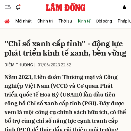
Mới nhất
Chính trị
Thời sự
Kinh tế
Đời sống
Pháp l
Gửi bình luận
''Chỉ số xanh cấp tỉnh'' - động lực
phát triển kinh tế xanh, bền vững
DIỄM THƯƠNG
07/06/2023 22:52
Năm 2023, Liên đoàn Thương mại và Công
nghiệp Việt Nam (VCCI) và Cơ quan Phát
Hủy
Gửi
triển quốc tế Hoa Kỳ (USAID) lần đầu tiên
công bố Chỉ số xanh cấp tỉnh (PGI). Đây được
xem là một công cụ chính sách hữu ích, có thể
bổ trợ cùng chỉ số năng lực cạnh tranh cấp
tỉnh (PCI) để thúc đẩy cải thiện môi trường