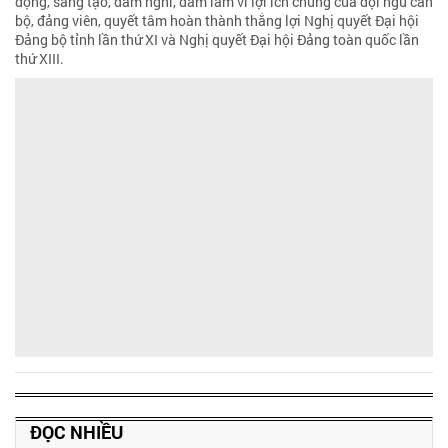
động, sáng tạo, dám nghĩ, dám làm vì lợi ích chung của đội ngũ cán
bộ, đảng viên, quyết tâm hoàn thành thắng lợi Nghị quyết Đại hội
Đảng bộ tỉnh lần thứ XI và Nghị quyết Đại hội Đảng toàn quốc lần
thứ XIII.
ĐỌC NHIỀU