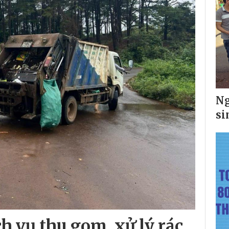
Ng
si
ch vụ thu gom, xử lý rác