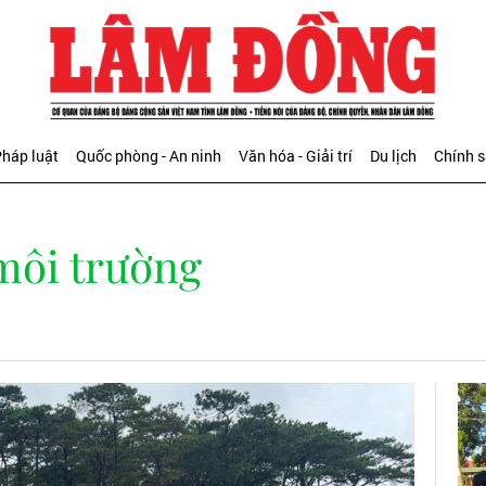
háp luật
Quốc phòng - An ninh
Văn hóa - Giải trí
Du lịch
Chính 
 môi trường