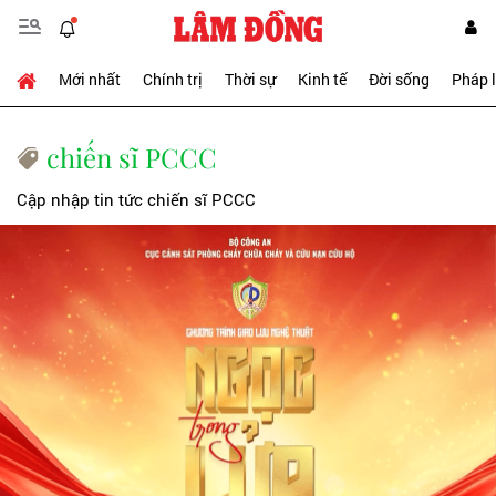
Mới nhất
Chính trị
Thời sự
Kinh tế
Đời sống
Pháp 
chiến sĩ PCCC
Cập nhập tin tức chiến sĩ PCCC