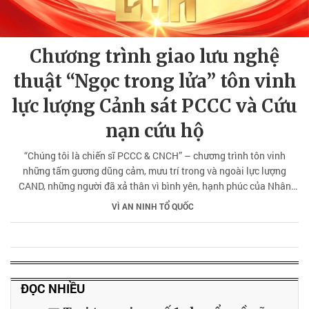
Chương trình giao lưu nghệ
thuật “Ngọc trong lửa” tôn vinh
lực lượng Cảnh sát PCCC và Cứu
nạn cứu hộ
“Chúng tôi là chiến sĩ PCCC & CNCH” – chương trình tôn vinh
những tấm gương dũng cảm, mưu trí trong và ngoài lực lượng
CAND, những người đã xả thân vì bình yên, hạnh phúc của Nhân
dân. Lan tỏa mạnh mẽ tinh thần “vì nhân dân phục vụ”.
VÌ AN NINH TỔ QUỐC
ĐỌC NHIỀU