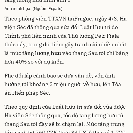
Ảnh minh họa. (Nguồn: Expats)
Theo phóng viên TTXVN tạiPrague, ngày 4/3, Hạ
viện Séc đã thông qua sửa đổi Luật Hưu trí do
Chính phủ liên minh của Thủ tướng Petr Fiala
thúc đẩy, trong đó điểm gây tranh cãi nhiều nhất
là mức
tăng lương hưu
vào tháng Sáu tới chỉ bằng
hơn 40% so với dự kiến.
Phe đối lập cảnh báo sẽ đưa vấn đề, vốn ảnh
hưởng tới khoảng 3 triệu người về hưu, lên Tòa
án Hiến pháp Séc.
Theo quy định của Luật Hưu trí sửa đổi vừa được
Hạ viện Séc thông qua, tốc độ tăng lương hưu từ
tháng Sáu tới đây sẽ bị chậm lại. Mức tăng trung
bình chỉ đạt 760 CZK (hơn 34 USD) thay vì 1.770