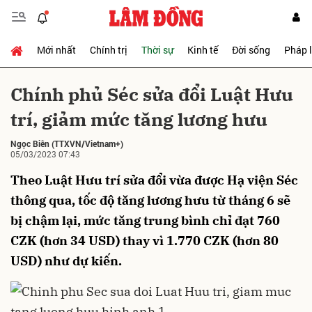
Mới nhất
Chính trị
Thời sự
Kinh tế
Đời sống
Pháp 
Gửi bình luận
Chính phủ Séc sửa đổi Luật Hưu
trí, giảm mức tăng lương hưu
Ngọc Biên
(TTXVN/Vietnam+)
05/03/2023 07:43
Theo Luật Hưu trí sửa đổi vừa được Hạ viện Séc
thông qua, tốc độ tăng lương hưu từ tháng 6 sẽ
Hủy
Gửi
bị chậm lại, mức tăng trung bình chỉ đạt 760
CZK (hơn 34 USD) thay vì 1.770 CZK (hơn 80
USD) như dự kiến.