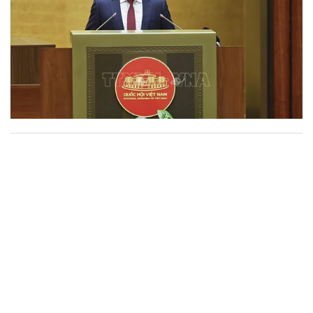
Thông báo Kết luận của Tổng Bí thư, Chủ tịch
nước Tô Lâm tại Phiên họp Ban Chỉ đạo
Trung ương thực hiện Nghị quyết số 57-
NQ/TW
Văn phòng Trung ương Đảng vừa ban hành Thông báo số 134-
TB/VPTW ngày 2/8/2026 thông báo Kết luận của đồng chí Tổng Bí
thư, Chủ tịch nước Tô Lâm tại Phiên họp của Ban Chỉ đạo Trung
ương thực hiện Nghị quyết số 57-NQ/TW của Bộ Chính trị.