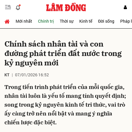
Mới nhất
Chính trị
Thời sự
Kinh tế
Đời sống
Pháp 
Gửi bình luận
Chính sách nhân tài và con
đường phát triển đất nước trong
kỷ nguyên mới
KT
07/01/2026 16:52
Trong tiến trình phát triển của mỗi quốc gia,
Hủy
Gửi
nhân tài luôn là yếu tố mang tính quyết định;
song trong kỷ nguyên kinh tế tri thức, vai trò
ấy càng trở nên nổi bật và mang ý nghĩa
chiến lược đặc biệt.