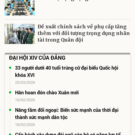
Đề xuất chính sách về phụ cấp tăng
thêm với đối tượng trọng dụng nhân
tài trong Quân đội
ĐẠI HỘI XIV CỦA ĐẢNG
33 người dưới 40 tuổi trúng cử đại biểu Quốc hội
khóa XVI
25/03/2026
Hân hoan đón chào Xuân mới
19/02/2026
Nâng tầm đối ngoại: Biến sức mạnh của thời đại
thành sức mạnh dân tộc
18/02/2026
Cấp bách xây dựng đội ngũ cán bộ có năng lực tổ