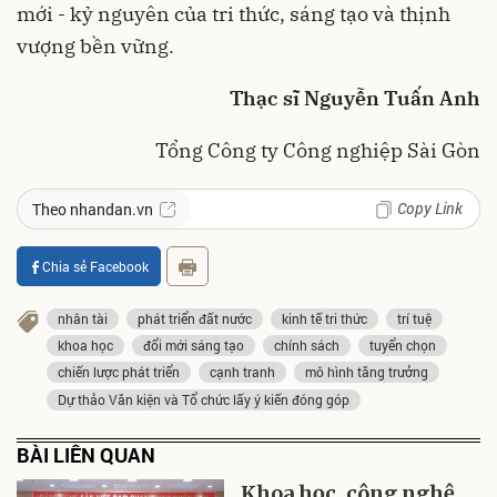
mới - kỷ nguyên của tri thức, sáng tạo và thịnh
vượng bền vững.
Thạc sĩ Nguyễn Tuấn Anh
Tổng Công ty Công nghiệp Sài Gòn
Copy Link
Theo nhandan.vn
Chia sẻ Facebook
nhân tài
phát triển đất nước
kinh tế tri thức
trí tuệ
khoa học
đổi mới sáng tạo
chính sách
tuyển chọn
chiến lược phát triển
cạnh tranh
mô hình tăng trưởng
Dự thảo Văn kiện và Tổ chức lấy ý kiến đóng góp
BÀI LIÊN QUAN
Khoa học, công nghệ,