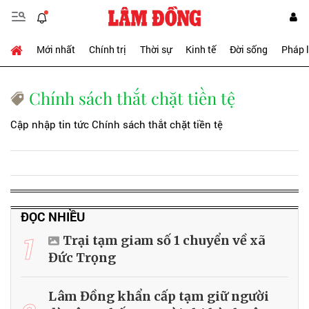
Mới nhất
Chính trị
Thời sự
Kinh tế
Đời sống
Pháp 
Chính sách thắt chặt tiền tệ
Cập nhập tin tức Chính sách thắt chặt tiền tệ
ĐỌC NHIỀU
1
Trại tạm giam số 1 chuyển về xã
Đức Trọng
Lâm Đồng khẩn cấp tạm giữ người