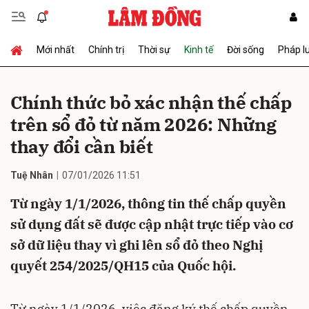
Mới nhất
Chính trị
Thời sự
Kinh tế
Đời sống
Pháp l
Gửi bình luận
Chính thức bỏ xác nhận thế chấp
trên sổ đỏ từ năm 2026: Những
thay đổi cần biết
Tuệ Nhân
07/01/2026 11:51
Từ ngày 1/1/2026, thông tin thế chấp quyền
Hủy
Gửi
sử dụng đất sẽ được cập nhật trực tiếp vào cơ
sở dữ liệu thay vì ghi lên sổ đỏ theo Nghị
quyết 254/2025/QH15 của Quốc hội.
Từ ngày 1/1/2026, việc đăng ký thế chấp quyền