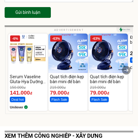
Gửi bình luận
U
ADVERTISEMENT
Đai 
-6%
-63%
-63%
bé 
1-9 
22
Hot 
Cecil
Serum Vaseline
Quạt tích điện kẹp
Quạt tích điện kẹp
Gluta-Hya Dưỡng
bàn mini để bàn
bàn mini để bàn
Da Sáng Mịn Sau 7
150.000
219.000
219.000
đ
đ
đ
Ngày
141.000
79.000
79.000
đ
đ
đ
Deal hot
Flash Sale
Flash Sale
Unilever
XEM THÊM CÔNG NGHIỆP - XÂY DỰNG