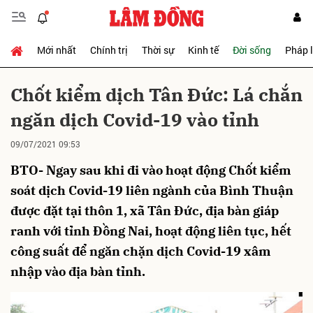
Mới nhất
Chính trị
Thời sự
Kinh tế
Đời sống
Pháp 
Gửi bình luận
Chốt kiểm dịch Tân Đức: Lá chắn
ngăn dịch Covid-19 vào tỉnh
09/07/2021 09:53
BTO- Ngay sau khi đi vào hoạt động Chốt kiểm
soát dịch Covid-19 liên ngành của Bình Thuận
được đặt tại thôn 1, xã Tân Đức, địa bàn giáp
Hủy
Gửi
ranh với tỉnh Đồng Nai, hoạt động liên tục, hết
công suất để ngăn chặn dịch Covid-19 xâm
nhập vào địa bàn tỉnh.