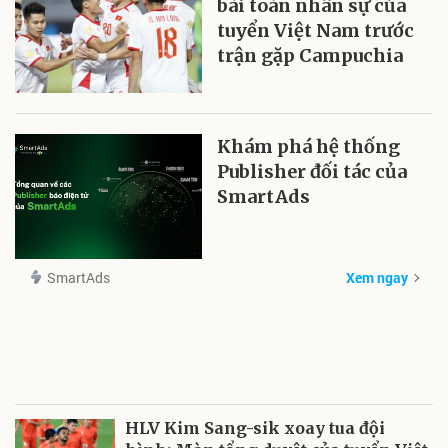
bài toán nhân sự của
tuyển Việt Nam trước
trận gặp Campuchia
Khám phá hệ thống
Publisher đối tác của
SmartAds
SmartAds
Xem ngay
HLV Kim Sang-sik xoay tua đội