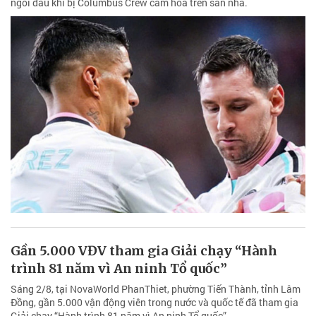
ngôi đầu khi bị Columbus Crew cầm hòa trên sân nhà.
Gần 5.000 VĐV tham gia Giải chạy “Hành
trình 81 năm vì An ninh Tổ quốc”
Sáng 2/8, tại NovaWorld PhanThiet, phường Tiến Thành, tỉnh Lâm
Đồng, gần 5.000 vận động viên trong nước và quốc tế đã tham gia
Giải chạy “Hành trình 81 năm vì An ninh Tổ quốc”.