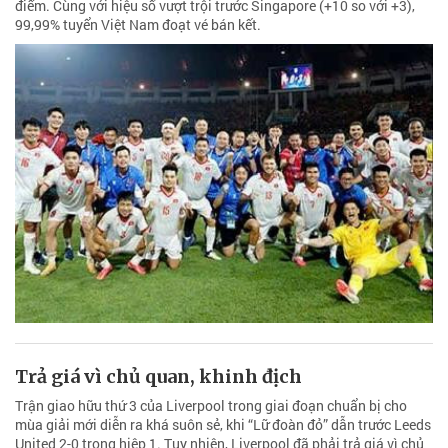
điểm. Cùng với hiệu số vượt trội trước Singapore (+10 so với +3),
99,99% tuyển Việt Nam đoạt vé bán kết.
Trả giá vì chủ quan, khinh địch
Trận giao hữu thứ 3 của Liverpool trong giai đoạn chuẩn bị cho
mùa giải mới diễn ra khá suôn sẻ, khi “Lữ đoàn đỏ” dẫn trước Leeds
United 2-0 trong hiệp 1. Tuy nhiên, Liverpool đã phải trả giá vì chủ