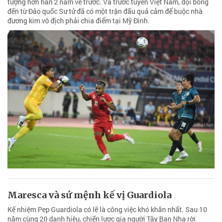
tượng hơn hẳn 2 năm về trước. Và trước tuyển Việt Nam, đội bóng
đến từ Đảo quốc Sư tử đã có một trận đấu quả cảm để buộc nhà
đương kim vô địch phải chia điểm tại Mỹ Đình.
Maresca và sứ mệnh kế vị Guardiola
Kế nhiệm Pep Guardiola có lẽ là công việc khó khăn nhất. Sau 10
năm cùng 20 danh hiệu, chiến lược gia người Tây Ban Nha rời