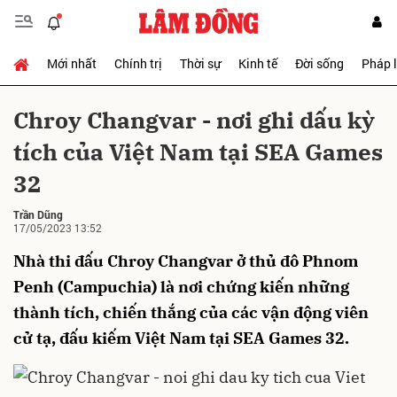
Mới nhất
Chính trị
Thời sự
Kinh tế
Đời sống
Pháp 
Gửi bình luận
Chroy Changvar - nơi ghi dấu kỳ
tích của Việt Nam tại SEA Games
32
Trần Dũng
17/05/2023 13:52
Nhà thi đấu Chroy Changvar ở thủ đô Phnom
Hủy
Gửi
Penh (Campuchia) là nơi chứng kiến những
thành tích, chiến thắng của các vận động viên
cử tạ, đấu kiếm Việt Nam tại SEA Games 32.