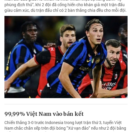
phùng địch thủ”, khi 2 đội đã cống hiến cho khán giả một trận đấu
giàu cảm xúc, dù trận đấu chỉ có 2 bàn thắng chia đều cho mỗi đội.
99,99% Việt Nam vào bán kết
Chiến thắng 3-0 trước Indonesia trong lượt trận thứ 3, tuyển Việt
Nam chắc chắn xếp trên đội bóng "Xứ vạn đảo" nếu như 2 đội bằng