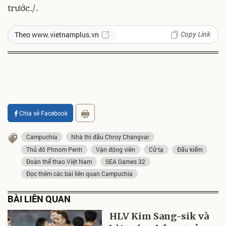
trước./.
Copy Link
Theo www.vietnamplus.vn
Chia sẻ Facebook
Campuchia
Nhà thi đấu Chroy Changvar
Thủ đô Phnom Penh
Vận động viên
Cử tạ
Đấu kiếm
Đoàn thể thao Việt Nam
SEA Games 32
Đọc thêm các bài liên quan Campuchia
BÀI LIÊN QUAN
HLV Kim Sang-sik và