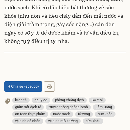
nước sạch. Khi có dấu hiệu bất thường về sức
khỏe (như nôn và tiêu chảy dẫn đến mất nước và
điện giải trầm trọng, gây sốc nặng…) cần đến
ngay cơ sở y tế để được khám và tư vấn điều trị,
không tự ý điều trị tại nhà.
Chia sẻ Facebook
bệnh tả
nguy cơ
phòng chống dịch
Bộ Y tế
giám sát dịch tễ
truyền thông phòng bệnh
Lâm Đồng
an toàn thực phẩm
nước sạch
tử vong
sức khỏe
vệ sinh cá nhân
vệ sinh môi trường
cửa khẩu