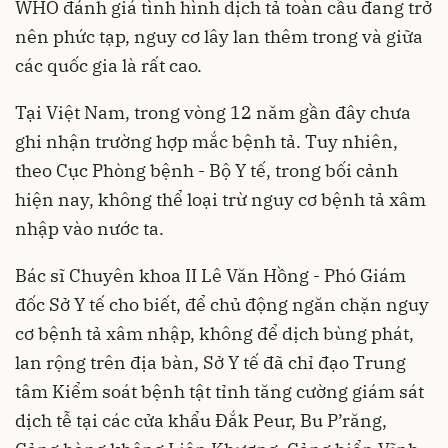
WHO đánh giá tình hình dịch tả toàn cầu đang trở
nên phức tạp, nguy cơ lây lan thêm trong và giữa
các quốc gia là rất cao.
Tại Việt Nam, trong vòng 12 năm gần đây chưa
ghi nhận trường hợp mắc bệnh tả. Tuy nhiên,
theo Cục Phòng bệnh - Bộ Y tế, trong bối cảnh
hiện nay, không thể loại trừ nguy cơ bệnh tả xâm
nhập vào nước ta.
Bác sĩ Chuyên khoa II Lê Văn Hồng - Phó Giám
đốc Sở Y tế cho biết, để chủ động ngăn chặn nguy
cơ bệnh tả xâm nhập, không để dịch bùng phát,
lan rộng trên địa bàn, Sở Y tế đã chỉ đạo Trung
tâm Kiểm soát bệnh tật tỉnh tăng cường giám sát
dịch tễ tại các cửa khẩu Đắk Peur, Bu P’răng,