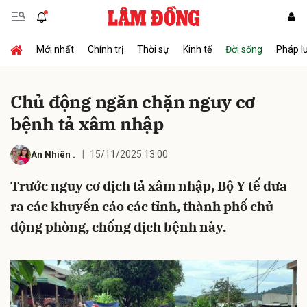
Mới nhất
Chính trị
Thời sự
Kinh tế
Đời sống
Pháp l
Gửi bình luận
Chủ động ngăn chặn nguy cơ
bệnh tả xâm nhập
15/11/2025 13:00
An Nhiên
.
Trước nguy cơ dịch tả xâm nhập, Bộ Y tế đưa
ra các khuyến cáo các tỉnh, thành phố chủ
Hủy
Gửi
động phòng, chống dịch bệnh này.