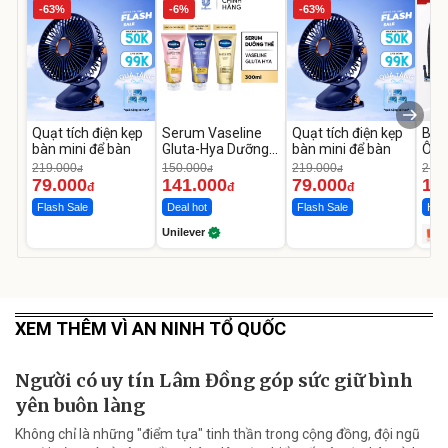
-63%
-6%
-63%
Quạt tích điện kẹp
Serum Vaseline
Quạt tích điện kẹp
Bơm
bàn mini để bàn
Gluta-Hya Dưỡng
bàn mini để bàn
Ô T
Da Sáng Mịn Sau 7
MED
219.000
150.000
219.000
2.69
đ
đ
đ
Ngày
12.
79.000
141.000
79.000
1.
đ
đ
đ
Flash Sale
Deal hot
Flash Sale
Hot 
Unilever
XEM THÊM VÌ AN NINH TỔ QUỐC
Người có uy tín Lâm Đồng góp sức giữ bình
yên buôn làng
Không chỉ là những "điểm tựa" tinh thần trong cộng đồng, đội ngũ