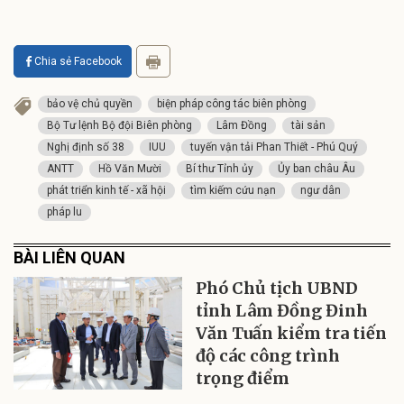
Chia sẻ Facebook
bảo vệ chủ quyền
biện pháp công tác biên phòng
Bộ Tư lệnh Bộ đội Biên phòng
Lâm Đồng
tài sản
Nghị định số 38
IUU
tuyến vận tải Phan Thiết - Phú Quý
ANTT
Hồ Văn Mười
Bí thư Tỉnh ủy
Ủy ban châu Âu
phát triển kinh tế - xã hội
tìm kiếm cứu nạn
ngư dân
pháp lu
BÀI LIÊN QUAN
Phó Chủ tịch UBND
tỉnh Lâm Đồng Đinh
Văn Tuấn kiểm tra tiến
độ các công trình
trọng điểm