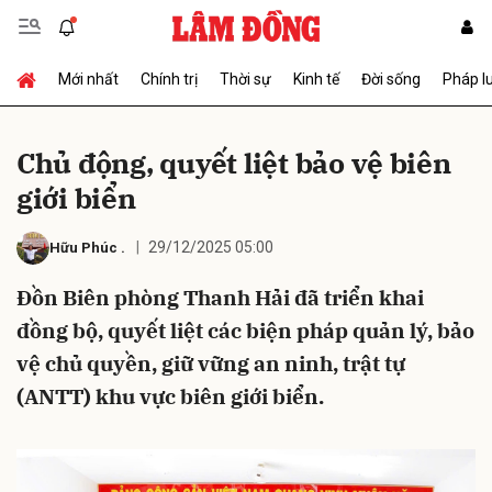
Mới nhất
Chính trị
Thời sự
Kinh tế
Đời sống
Pháp l
Gửi bình luận
Chủ động, quyết liệt bảo vệ biên
giới biển
29/12/2025 05:00
Hữu Phúc
.
Đồn Biên phòng Thanh Hải đã triển khai
đồng bộ, quyết liệt các biện pháp quản lý, bảo
Hủy
Gửi
vệ chủ quyền, giữ vững an ninh, trật tự
(ANTT) khu vực biên giới biển.