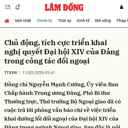
Mới nhất
Chính trị
Thời sự
Kinh tế
Đời sống
Pháp 
Gửi bình luận
Chủ động, tích cực triển khai
nghị quyết Đại hội XIV của Đảng
trong công tác đối ngoại
TTXVN
11/02/2026 05:41
Đồng chí Nguyễn Mạnh Cường, Ủy viên Ban
Hủy
Gửi
Chấp hành Trung ương Đảng, Phó Bí thư
Thường trực, Thứ trưởng Bộ Ngoại giao đã có
cuộc trả lời phỏng vấn báo chí về việc triển
khai đường lối đối ngoại của Đại hội XIV của
Đảng trong ngành Ngoại giao. Sau đây là nội