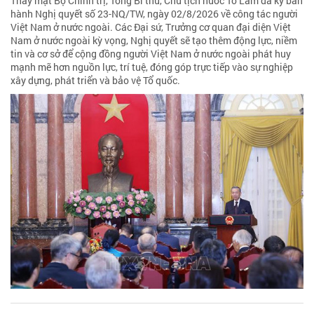
Thay mặt Bộ Chính trị, Tổng Bí thư, Chủ tịch nước Tô Lâm đã ký ban
hành Nghị quyết số 23-NQ/TW, ngày 02/8/2026 về công tác người
Việt Nam ở nước ngoài. Các Đại sứ, Trưởng cơ quan đại diện Việt
Nam ở nước ngoài kỳ vọng, Nghị quyết sẽ tạo thêm động lực, niềm
tin và cơ sở để cộng đồng người Việt Nam ở nước ngoài phát huy
mạnh mẽ hơn nguồn lực, trí tuệ, đóng góp trực tiếp vào sự nghiệp
xây dựng, phát triển và bảo vệ Tổ quốc.