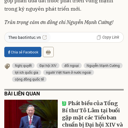
góp phần đưa đất nước phát triển vững mạnh
trong kỷ nguyên phát triển mới.
Trân trọng cảm ơn đồng chí Nguyễn Mạnh Cường!
Copy Link
Theo baotintuc.vn
Chia sẻ Facebook
Nghị quyết
Đại hội XIV
đối ngoại
Nguyễn Mạnh Cường
lợi ích quốc gia
người Việt Nam ở nước ngoài
cộng đồng quốc tế
BÀI LIÊN QUAN
Phát biểu của Tổng
Bí thư Tô Lâm tại buổi
gặp mặt các Tiểu ban
chuẩn bị Đại hội XIV và