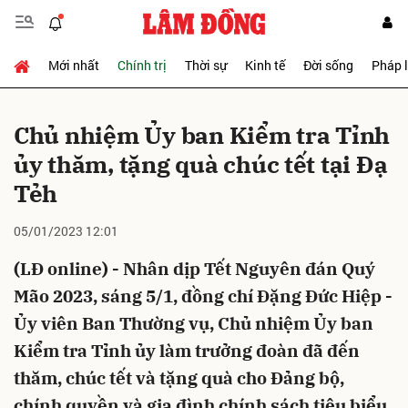
Mới nhất
Chính trị
Thời sự
Kinh tế
Đời sống
Pháp 
Gửi bình luận
Chủ nhiệm Ủy ban Kiểm tra Tỉnh
ủy thăm, tặng quà chúc tết tại Đạ
Tẻh
05/01/2023 12:01
(LĐ online) - Nhân dịp Tết Nguyên đán Quý
Hủy
Gửi
Mão 2023, sáng 5/1, đồng chí Đặng Đức Hiệp -
Ủy viên Ban Thường vụ, Chủ nhiệm Ủy ban
Kiểm tra Tỉnh ủy làm trưởng đoàn đã đến
thăm, chúc tết và tặng quà cho Đảng bộ,
chính quyền và gia đình chính sách tiêu biểu,