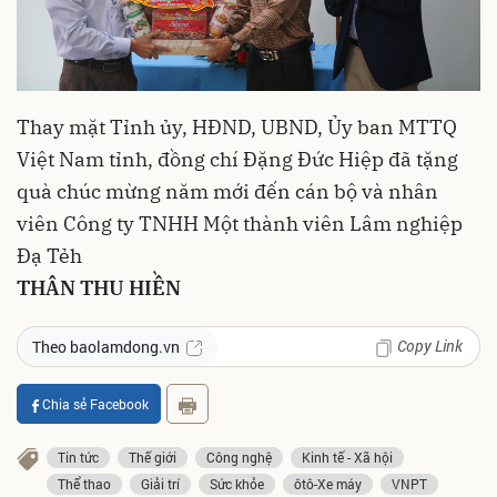
Thay mặt Tỉnh ủy, HĐND, UBND, Ủy ban MTTQ
Việt Nam tỉnh, đồng chí Đặng Đức Hiệp đã tặng
quà chúc mừng năm mới đến cán bộ và nhân
viên Công ty TNHH Một thành viên Lâm nghiệp
Đạ Tẻh
THÂN THU HIỀN
Copy Link
Theo baolamdong.vn
Chia sẻ Facebook
Tin tức
Thế giới
Công nghệ
Kinh tế - Xã hội
Thể thao
Giải trí
Sức khỏe
ôtô-Xe máy
VNPT