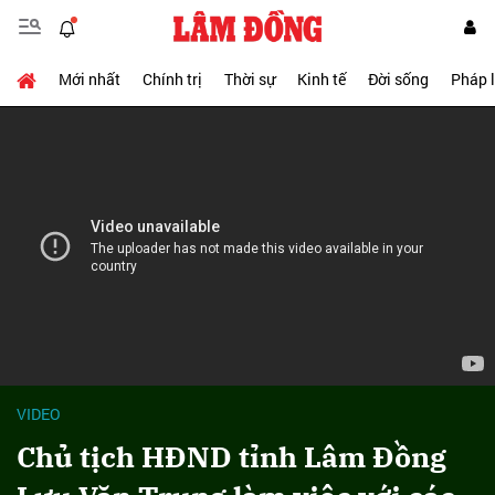
Mới nhất
Chính trị
Thời sự
Kinh tế
Đời sống
Pháp 
VIDEO
Chủ tịch HĐND tỉnh Lâm Đồng