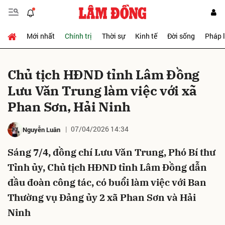
Mới nhất
Chính trị
Thời sự
Kinh tế
Đời sống
Pháp 
Gửi bình luận
Chủ tịch HĐND tỉnh Lâm Đồng
Lưu Văn Trung làm việc với xã
Phan Sơn, Hải Ninh
07/04/2026 14:34
Nguyễn Luân
Sáng 7/4, đồng chí Lưu Văn Trung, Phó Bí thư
Hủy
Gửi
Tỉnh ủy, Chủ tịch HĐND tỉnh Lâm Đồng dẫn
đầu đoàn công tác, có buổi làm việc với Ban
Thường vụ Đảng ủy 2 xã Phan Sơn và Hải
Ninh