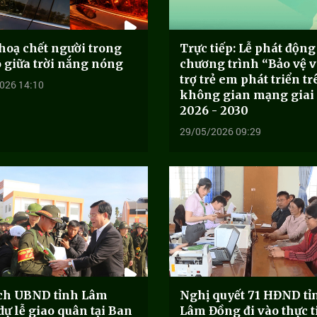
hoạ chết người trong
Trực tiếp: Lễ phát động
ô giữa trời nắng nóng
chương trình “Bảo vệ v
trợ trẻ em phát triển tr
026 14:10
không gian mạng giai
2026 - 2030
29/05/2026 09:29
ịch UBND tỉnh Lâm
Nghị quyết 71 HĐND tỉ
ự lễ giao quân tại Ban
Lâm Đồng đi vào thực t