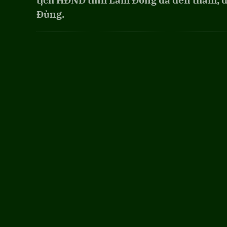
tịch HĐND tỉnh Lâm Đồng đã đến thăm, đ
Đùng.