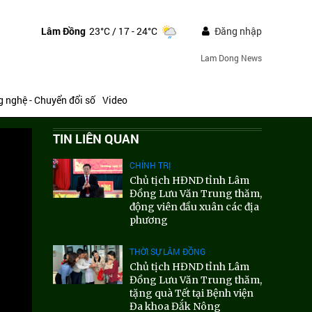
Lâm Đồng
23°C
/ 17 - 24°C
Đăng nhập
Lam Dong News
 nghệ - Chuyển đổi số
Video
TIN LIÊN QUAN
CHÍNH TRỊ
Chủ tịch HĐND tỉnh Lâm
Đồng Lưu Văn Trung thăm,
động viên đầu xuân các địa
phương
THỜI SỰ LÂM ĐỒNG
Chủ tịch HĐND tỉnh Lâm
Đồng Lưu Văn Trung thăm,
tặng quà Tết tại Bệnh viện
Đa khoa Đắk Nông