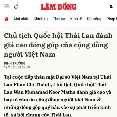
Mới nhất
Chính trị
Thời sự
Kinh tế
Đời sống
Pháp 
Gửi bình luận
Chủ tịch Quốc hội Thái Lan đánh
giá cao đóng góp của cộng đồng
người Việt Nam
ĐINH TRƯỜNG
19/10/2023 22:08
Tại cuộc tiếp thân mật Đại sứ Việt Nam tại Thái
Hủy
Gửi
Lan Phan Chí Thành, Chủ tịch Quốc hội Thái
Lan Wan Muhamad Noor Matha đánh giá cao và
bày tỏ cảm ơn cộng đồng người Việt Nam về
những đóng góp quý báu vào sự phát triển kinh
tế, xã hội chung của Thái Lan.