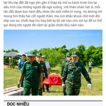
lật lên lớp đất đã ngủ yên gần 6 thập kỷ, mở ra hành trình tìm lại
dấu tích của những người đã ngã xuống. Với thân nhân liệt sĩ, mỗi
tấc đất được bóc tách đều nhen lên một niềm hi vọng. Họ không chỉ
mong tìm thấy hài cốt người thân, mà còn khắc khoải chờ một đôi
dép cao su, chiếc kẹp tóc hay bất kỳ kỷ vật nào còn sót lại để có thể
gọi đúng tên người đã nằm lại giữa chiến khu năm nào.
ĐỌC NHIỀU