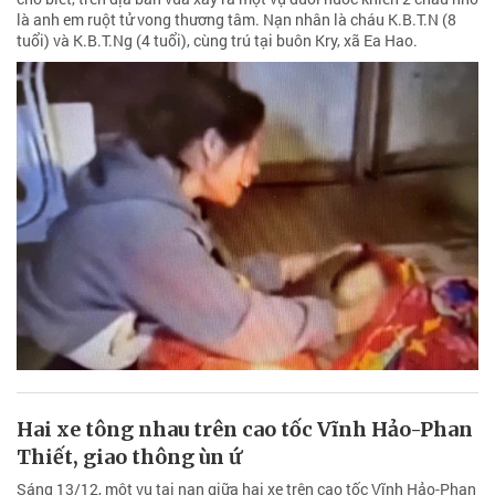
là anh em ruột tử vong thương tâm. Nạn nhân là cháu K.B.T.N (8
tuổi) và K.B.T.Ng (4 tuổi), cùng trú tại buôn Kry, xã Ea Hao.
Hai xe tông nhau trên cao tốc Vĩnh Hảo-Phan
Thiết, giao thông ùn ứ
Sáng 13/12, một vụ tai nạn giữa hai xe trên cao tốc Vĩnh Hảo-Phan