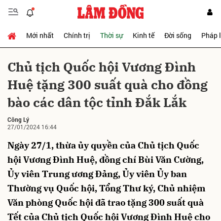
Mới nhất
Chính trị
Thời sự
Kinh tế
Đời sống
Pháp 
Gửi bình luận
Chủ tịch Quốc hội Vương Đình
Huệ tặng 300 suất quà cho đồng
bào các dân tộc tỉnh Đắk Lắk
Công Lý
27/01/2024 16:44
Ngày 27/1, thừa ủy quyền của Chủ tịch Quốc
Hủy
Gửi
hội Vương Đình Huệ, đồng chí Bùi Văn Cường,
Ủy viên Trung ương Đảng, Ủy viên Ủy ban
Thường vụ Quốc hội, Tổng Thư ký, Chủ nhiệm
Văn phòng Quốc hội đã trao tặng 300 suất quà
Tết của Chủ tịch Quốc hội Vương Đình Huệ cho