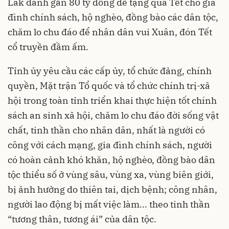
Lắk dành gần 80 tỷ đồng để tặng quà Tết cho gia
đình chính sách, hộ nghèo, đồng bào các dân tộc,
chăm lo chu đáo để nhân dân vui Xuân, đón Tết
cổ truyền đầm ấm.
Tỉnh ủy yêu cầu các cấp ủy, tổ chức đảng, chính
quyền, Mặt trận Tổ quốc và tổ chức chính trị-xã
hội trong toàn tỉnh triển khai thực hiện tốt chính
sách an sinh xã hội, chăm lo chu đáo đời sống vật
chất, tinh thần cho nhân dân, nhất là người có
công với cách mạng, gia đình chính sách, người
có hoàn cảnh khó khăn, hộ nghèo, đồng bào dân
tộc thiểu số ở vùng sâu, vùng xa, vùng biên giới,
bị ảnh hưởng do thiên tai, dịch bệnh; công nhân,
người lao động bị mất việc làm... theo tinh thần
“tương thân, tương ái” của dân tộc.