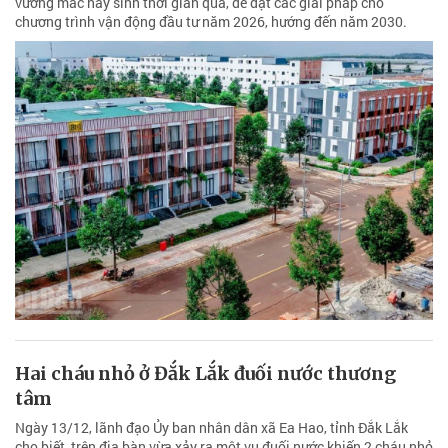
vướng mắc nảy sinh thời gian qua, đề đạt các giải pháp cho
chương trình vận động đầu tư năm 2026, hướng đến năm 2030.
Hai cháu nhỏ ở Đắk Lắk đuối nước thương
tâm
Ngày 13/12, lãnh đạo Ủy ban nhân dân xã Ea Hao, tỉnh Đắk Lắk
cho biết, trên địa bàn vừa xảy ra một vụ đuối nước khiến 2 cháu nhỏ