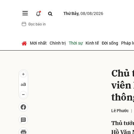
Thứ Bảy,
08/08/2026
Đọc báo in
Gửi 
Mới nhất
Chính trị
Thời sự
Kinh tế
Đời sống
Pháp l
Chủ 
viên
thôn
Lê Phước
Thủ tướ
Hồ Văn 