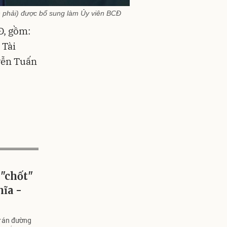
n phải) được bổ sung làm Ủy viên BCĐ
Đ, gồm:
 Tài
yễn Tuấn
"chốt"
ĩa -
ự án đường