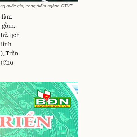
ọng quốc gia, trọng điểm ngành GTVT
à làm
, gồm:
hủ tịch
tỉnh
), Trần
 (Chủ