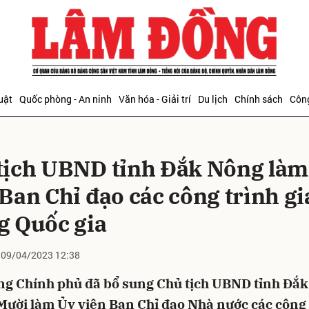
bình luận
uật
Quốc phòng - An ninh
Văn hóa - Giải trí
Du lịch
Chính sách
Công
tịch UBND tỉnh Đắk Nông làm
 Ban Chỉ đạo các công trình gi
g Quốc gia
Hủy
G
09/04/2023 12:38
ng Chính phủ đã bổ sung Chủ tịch UBND tỉnh Đắ
Mười làm Ủy viên Ban Chỉ đạo Nhà nước các công 