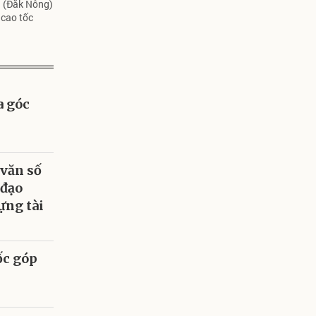
a (Đắk Nông)
 cao tốc
a góc
văn số
 đạo
ựng tài
ốc góp