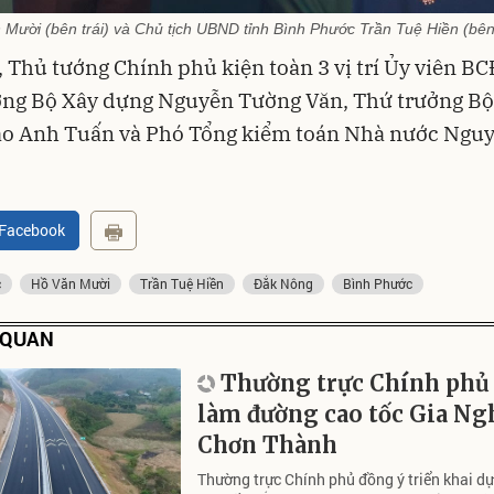
Mười (bên trái) và Chủ tịch UBND tỉnh Bình Phước Trần Tuệ Hiền (bê
, Thủ tướng Chính phủ kiện toàn 3 vị trí Ủy viên BC
ởng Bộ Xây dựng Nguyễn Tường Văn, Thứ trưởng Bộ
ao Anh Tuấn và Phó Tổng kiểm toán Nhà nước Ngu
 Facebook
c
Hồ Văn Mười
Trần Tuệ Hiền
Đắk Nông
Bình Phước
N QUAN
Thường trực Chính phủ 
làm đường cao tốc Gia Ngh
Chơn Thành
Thường trực Chính phủ đồng ý triển khai d