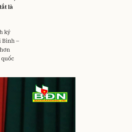
ắt là
h ký
i Bình –
Chơn
g quốc