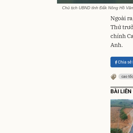
Chủ tịch UBND tỉnh Đắk Nông Hồ Văn 
Ngoài ra
Thứ trư
chính C
Anh.
Chia sẻ
cao tố
BÀI LIÊ