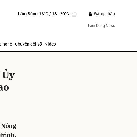
Lâm Đồng
18°C
/ 18 - 20°C
Đăng nhập
Lam Dong News
 nghệ - Chuyển đổi số
Video
 Ủy
ao
ửi
k Nông
trình,