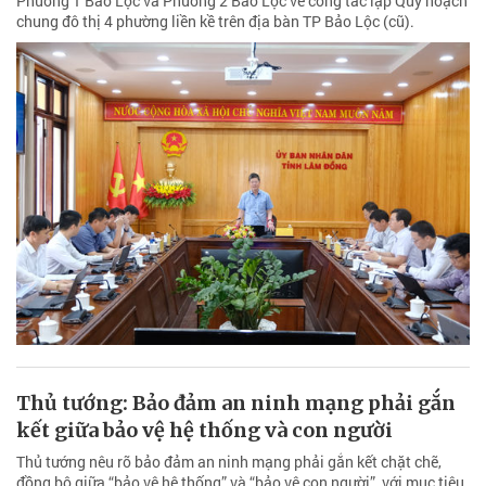
Phường 1 Bảo Lộc và Phường 2 Bảo Lộc về công tác lập Quy hoạch
chung đô thị 4 phường liền kề trên địa bàn TP Bảo Lộc (cũ).
Thủ tướng: Bảo đảm an ninh mạng phải gắn
kết giữa bảo vệ hệ thống và con người
Thủ tướng nêu rõ bảo đảm an ninh mạng phải gắn kết chặt chẽ,
đồng bộ giữa “bảo vệ hệ thống” và “bảo vệ con người”, với mục tiêu