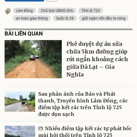
Lâm Đồng
Chủ tịch UBND tỉnh
Tỉnh lộ 725
an toàn giao thông
Quốc lộ 28
giải ngân vốn đầu tư công
BÀI LIÊN QUAN
Phê duyệt dự án sửa
chữa 5km đường giúp
rút ngắn khoảng cách
giữa Đà Lạt – Gia
Nghĩa
Sau phản ánh của Báo và Phát
thanh, Truyền hình Lâm Đồng, các
điểm tập kết rác trên Tỉnh lộ 725
được dọn sạch
Nhiều điểm tập kết rác tự phát bốc
mùi hôi thối trên Tỉnh lộ 725