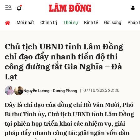
Mới nhất
Chính trị
Thời sự
Kinh tế
Đời sống
Pháp 
Gửi bình luận
Chủ tịch UBND tỉnh Lâm Đồng
chỉ đạo đẩy nhanh tiến độ thi
công đường tắt Gia Nghĩa – Đà
Lạt
07/10/2025 22:36
Nguyễn Lương
-
Dương Phong
Hủy
Gửi
Đây là chỉ đạo của đồng chí Hồ Văn Mười, Phó
Bí thư Tỉnh ủy, Chủ tịch UBND tỉnh Lâm Đồng
tại phiên họp triển khai các nhiệm vụ, giải
pháp đẩy nhanh công tác giải ngân vốn đầu