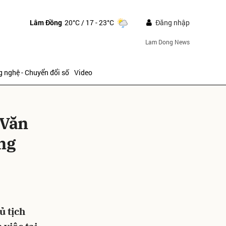
Lâm Đồng
20°C
/ 17 - 23°C
Đăng nhập
Lam Dong News
 nghệ - Chuyển đổi số
Video
 Văn
ảng
ửi
ủ tịch