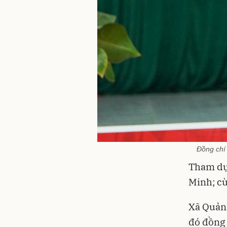
Đồng chí 
Tham dự
Minh; cù
Xã Quảng
đó đồng 