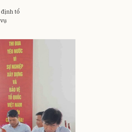
 định tổ
 vụ