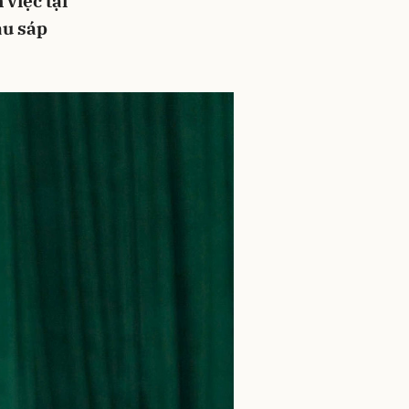
việc tại
au sáp