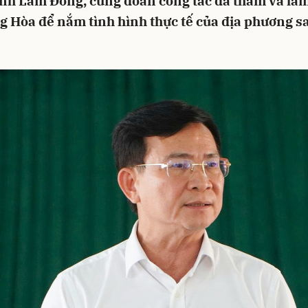
nh Lâm Đồng, cùng đoàn công tác đã thăm và làm 
g Hòa để nắm tình hình thực tế của địa phương s