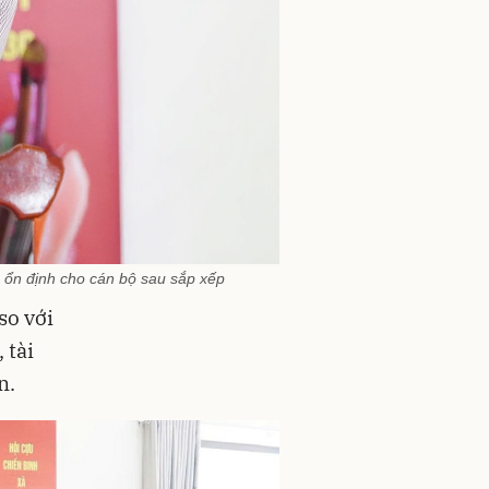
 ổn định cho cán bộ sau sắp xếp
so với
 tài
n.