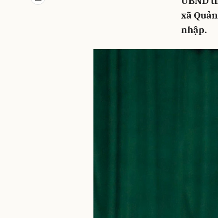
UBND tỉ
xã Quản
nhập.