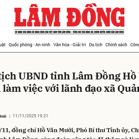
bình luận
uật
Quốc phòng - An ninh
Văn hóa - Giải trí
Du lịch
Chính sách
Công
tịch UBND tỉnh Lâm Đồng Hồ
 làm việc với lãnh đạo xã Qu
Hủy
G
11/11/2025 19:21
Hoài
11, đồng chí Hồ Văn Mười, Phó Bí thư Tỉnh ủy, Ch