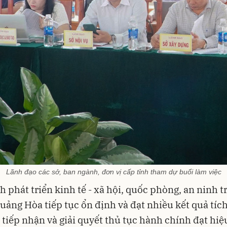
Lãnh đạo các sở, ban ngành, đơn vị cấp tỉnh tham dự buổi làm việc
h phát triển kinh tế - xã hội, quốc phòng, an ninh t
uảng Hòa tiếp tục ổn định và đạt nhiều kết quả tích
 tiếp nhận và giải quyết thủ tục hành chính đạt hiệ