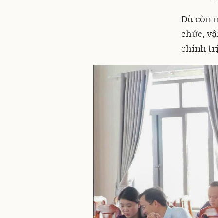
Dù còn n
chức, vậ
chính tr