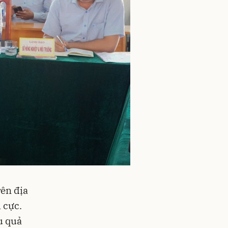
rên địa
 cực.
u quả