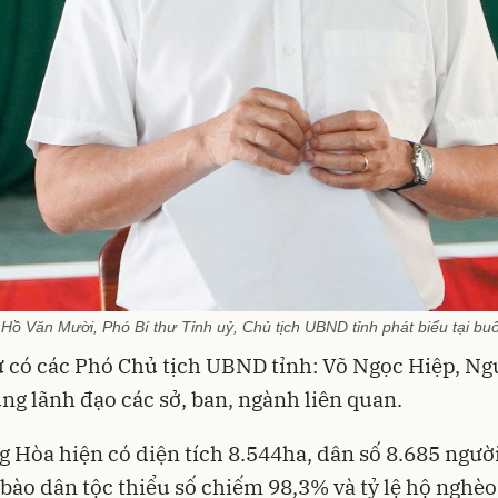
Hồ Văn Mười, Phó Bí thư Tỉnh uỷ, Chủ tịch UBND tỉnh phát biểu tại buổ
 có các Phó Chủ tịch UBND tỉnh: Võ Ngọc Hiệp, N
ng lãnh đạo các sở, ban, ngành liên quan.
 Hòa hiện có diện tích 8.544ha, dân số 8.685 người
bào dân tộc thiểu số chiếm 98,3% và tỷ lệ hộ nghèo