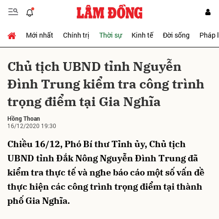
Mới nhất
Chính trị
Thời sự
Kinh tế
Đời sống
Pháp 
Gửi bình luận
Chủ tịch UBND tỉnh Nguyễn
Đình Trung kiểm tra công trình
trọng điểm tại Gia Nghĩa
Hồng Thoan
16/12/2020 19:30
Chiều 16/12, Phó Bí thư Tỉnh ủy, Chủ tịch
Hủy
Gửi
UBND tỉnh Đắk Nông Nguyễn Đình Trung đã
kiểm tra thực tế và nghe báo cáo một số vấn đề
thực hiện các công trình trọng điểm tại thành
phố Gia Nghĩa.