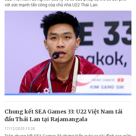
với sức mạnh tấn công của chủ nhà U22 Thái Lan.
Chung kết SEA Games 33: U22 Việt Nam tái
đấu Thái Lan tại Rajamangala
17/12/2025 15:20
Trận chung kết SEA Games 33 chứng kiến cuộc so tài đỉnh cao giữa