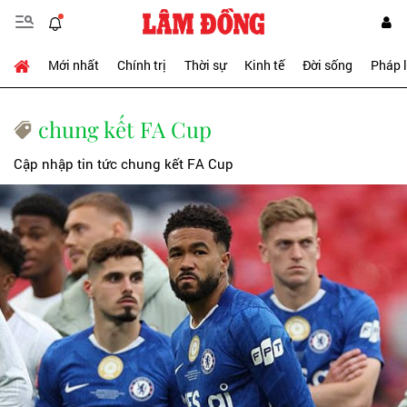
Mới nhất
Chính trị
Thời sự
Kinh tế
Đời sống
Pháp 
chung kết FA Cup
Cập nhập tin tức chung kết FA Cup