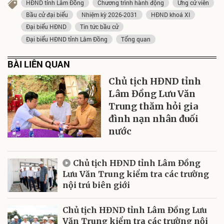
HĐND tỉnh Lâm Đồng
Chương trình hành động
Ứng cử viên
Bầu cử đại biểu
Nhiệm kỳ 2026-2031
HĐND khoá XI
Đại biểu HĐND
Tin tức bầu cử
Đại biểu HĐND tỉnh Lâm Đồng
Tổng quan
BÀI LIÊN QUAN
Chủ tịch HĐND tỉnh
Lâm Đồng Lưu Văn
Trung thăm hỏi gia
đình nạn nhân đuối
nước
Chủ tịch HĐND tỉnh Lâm Đồng
Lưu Văn Trung kiểm tra các trường
nội trú biên giới
Chủ tịch HĐND tỉnh Lâm Đồng Lưu
Văn Trung kiểm tra các trường nội