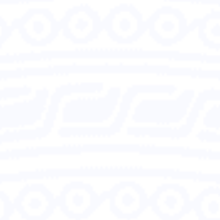
Quét mã QR để xem Danh sách 133 người ứng cử đại biểu HĐND
tỉnh Lâm Đồng khóa XI, nhiệm kỳ 2026 - 2031