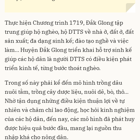
Thực hiện Chương trình 1719, Đắk Glong tập
trung giúp hộ nghèo, hộ DTTS về nhà ở, đất ở, đất
sản xuất; đa dạng sinh kế; đào tạo nghề và việc
làm… Huyện Đắk Glong triển khai hỗ trợ sinh kế
giúp các hộ dân là người DTTS có điều kiện phát
triển kinh tế, từng bước thoát nghèo.
Trong số này phải kể đến mô hình trồng dâu
nuôi tằm, trồng cây dược liệu, nuôi dê, bò, thỏ…
Nhờ tận dụng những điều kiện thuận lợi về tự
nhiên và chăm chỉ lao động, học hỏi kinh nghiệm
của các hộ dân, đến nay, các mô hình đã phát huy
được hiệu quả bước đầu, mang lại nguồn thu
nhập khá cho nông dân.