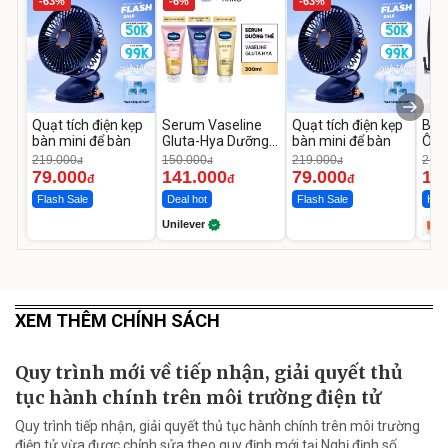
-63%
-6%
-63%
Quạt tích điện kẹp
Serum Vaseline
Quạt tích điện kẹp
Bơm
bàn mini để bàn
Gluta-Hya Dưỡng
bàn mini để bàn
Ô T
Da Sáng Mịn Sau 7
MED
219.000
150.000
219.000
2.69
đ
đ
đ
Ngày
12.
79.000
141.000
79.000
1.
đ
đ
đ
Flash Sale
Deal hot
Flash Sale
Hot 
Unilever
XEM THÊM CHÍNH SÁCH
Quy trình mới về tiếp nhận, giải quyết thủ
tục hành chính trên môi trường điện tử
Quy trình tiếp nhận, giải quyết thủ tục hành chính trên môi trường
điện tử vừa được chỉnh sửa theo quy định mới tại Nghị định số