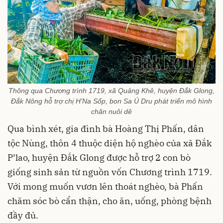
Thông qua Chương trình 1719, xã Quảng Khê, huyện Đắk Glong,
Đắk Nông hỗ trợ chị H’Na Sốp, bon Sa Ú Dru phát triển mô hình
chăn nuôi dê
Qua bình xét, gia đình bà Hoàng Thị Phấn, dân
tộc Nùng, thôn 4 thuộc diện hộ nghèo của xã Đắk
P’lao, huyện Đắk Glong được hỗ trợ 2 con bò
giống sinh sản từ nguồn vốn Chương trình 1719.
Với mong muốn vươn lên thoát nghèo, bà Phấn
chăm sóc bò cẩn thận, cho ăn, uống, phòng bệnh
đầy đủ.