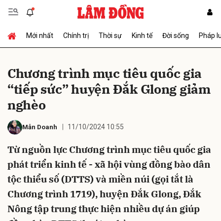
Mới nhất
Chính trị
Thời sự
Kinh tế
Đời sống
Pháp l
Gửi bình luận
Chương trình mục tiêu quốc gia
“tiếp sức” huyện Đắk Glong giảm
nghèo
11/10/2024 10:55
Mẫn Doanh
Từ nguồn lực Chương trình mục tiêu quốc gia
Hủy
Gửi
phát triển kinh tế - xã hội vùng đồng bào dân
tộc thiểu số (DTTS) và miền núi (gọi tắt là
Chương trình 1719), huyện Đắk Glong, Đắk
Nông tập trung thực hiện nhiều dự án giúp