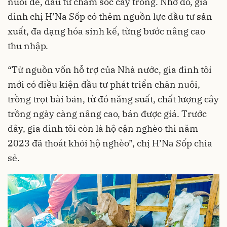
nuôi dê, đầu tư chăm sóc cây trồng. Nhờ đó, gia
đình chị H’Na Sốp có thêm nguồn lực đầu tư sản
xuất, đa dạng hóa sinh kế, từng bước nâng cao
thu nhập.
“Từ nguồn vốn hỗ trợ của Nhà nước, gia đình tôi
mới có điều kiện đầu tư phát triển chăn nuôi,
trồng trọt bài bản, từ đó năng suất, chất lượng cây
trồng ngày càng nâng cao, bán được giá. Trước
đây, gia đình tôi còn là hộ cận nghèo thì năm
2023 đã thoát khỏi hộ nghèo”, chị H’Na Sốp chia
sẻ.