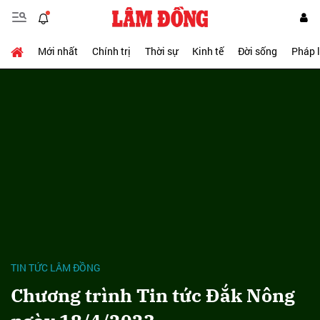
Mới nhất
Chính trị
Thời sự
Kinh tế
Đời sống
Pháp 
TIN TỨC LÂM ĐỒNG
Chương trình Tin tức Đắk Nông