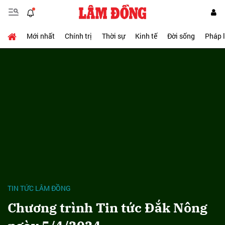
Mới nhất
Chính trị
Thời sự
Kinh tế
Đời sống
Pháp 
TIN TỨC LÂM ĐỒNG
Chương trình Tin tức Đắk Nông