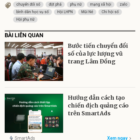
chuyển đổi số
đột phá
phụ nữ
mạng xã hội
zalo
bình dân học vụ số
Hội LHPN
Mũi Né
Chi hội số
Hội phụ nữ
BÀI LIÊN QUAN
Bước tiến chuyển đổi
số của lực lượng vũ
trang Lâm Đồng
Hướng dẫn cách tạo
chiến dịch quảng cáo
trên SmartAds
SmartAds
Xem ngay