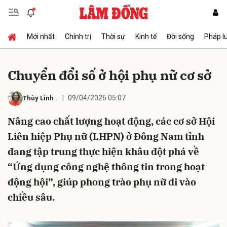
Mới nhất
Chính trị
Thời sự
Kinh tế
Đời sống
Pháp l
Gửi bình luận
Chuyển đổi số ở hội phụ nữ cơ sở
09/04/2026 05:07
Thùy Linh
.
Nâng cao chất lượng hoạt động, các cơ sở Hội
Liên hiệp Phụ nữ (LHPN) ở Đông Nam tỉnh
đang tập trung thực hiện khâu đột phá về
Hủy
Gửi
“Ứng dụng công nghệ thông tin trong hoạt
động hội”, giúp phong trào phụ nữ đi vào
chiều sâu.