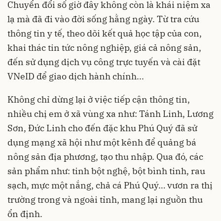
Chuyển đổi số giờ đây không còn là khái niệm xa
lạ mà đã đi vào đời sống hằng ngày. Từ tra cứu
thông tin y tế, theo dõi kết quả học tập của con,
khai thác tin tức nông nghiệp, giá cả nông sản,
đến sử dụng dịch vụ công trực tuyến và cài đặt
VNeID để giao dịch hành chính...
Không chỉ dừng lại ở việc tiếp cận thông tin,
nhiều chị em ở xã vùng xa như: Tánh Linh, Lương
Sơn, Đức Linh cho đến đặc khu Phú Quý đã sử
dụng mạng xã hội như một kênh để quảng bá
nông sản địa phương, tạo thu nhập. Qua đó, các
sản phẩm như: tinh bột nghệ, bột bình tinh, rau
sạch, mực một nắng, chả cá Phú Quý… vươn ra thị
trường trong và ngoài tỉnh, mang lại nguồn thu
ổn định.