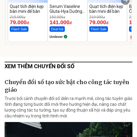
Quạt tích điện kẹp
Serum Vaseline
Quạt tích điện kẹp
Bơm
bàn mini để bàn
Gluta-Hya Dưỡng
bàn mini để bàn
Ô T
Da Sáng Mịn Sau 7
MED
219.000
150.000
219.000
2.69
đ
đ
đ
Ngày
12.
79.000
141.000
79.000
1.
đ
đ
đ
Flash Sale
Deal hot
Flash Sale
Hot 
Unilever
XEM THÊM CHUYỂN ĐỔI SỐ
Chuyển đổi số tạo sức bật cho công tác tuyên
giáo
Trước bối cảnh chuyển đổi số diễn ra mạnh mẽ, công tác tuyên giáo
tỉnh đang từng bước đổi mới theo hướng hiện đại, nâng cao chất
lượng công tác tư tưởng, tạo sự đồng thuận xã hội và đáp ứng yêu
cầu nhiệm vụ trong tình hình mới.