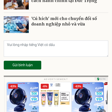
cách hành chính tại Ðức Trọng
'Cú hích' mới cho chuyển đổi số
doanh nghiệp nhỏ và vừa
Gửi bình luận
ADVERTISEMENT
-63%
-6%
-63%