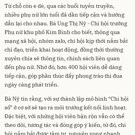
Từ chỗ còn e dè, qua các buổi tuyên truyền,
nhiều phụ nữ lớn tuổi đã dần tiếp cận và hướng
dẫn lại cho nhau. Bà Ung Thị Nỷ - Chi hội trưởng
Phụ nữ khu phố Kim Bình cho biết, thông qua
mạng xã hội, nhóm zalo, chi hội kịp thời nắm bắt
chỉ đạo, triển khai hoạt động, đồng thời thường
xuyên chia sẻ thông tin, chính sách liên quan
đến phụ nữ. Nhờ đó, hơn 400 hội viên dễ dàng
tiếp cận, góp phần thúc đẩy phong trào thi đua
ngày càng phát triển.
Bà Nỷ tin rằng, với sự thành lập mô hình “Chi hội
số” ở cơ sở sẽ tạo ra môi trường kết nối linh hoạt.
Đặc biệt, với những hội viên bận rộn vẫn có thể
theo dõi, tương tác và đóng góp ý kiến, từ đó, chi
hội nắm bắt được tâm tư, nguyện vọng nhanh