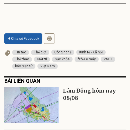
Chia sẻ Facebook
Tin tức
Thế giới
Công nghệ
Kinh tế - Xã hội
Thể thao
Giải trí
Sức khỏe
ôtô-Xe máy
VNPT
báo điện tử
Việt Nam
BÀI LIÊN QUAN
Lâm Đồng hôm nay
08/08