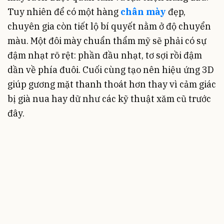
Tuy nhiên để có một hàng
chân mày
đẹp,
chuyên gia còn tiết lộ bí quyết nằm ở độ chuyển
màu. Một đôi mày chuẩn thẩm mỹ sẽ phải có sự
đậm nhạt rõ rệt: phần đầu nhạt, tơ sợi rồi đậm
dần về phía đuôi. Cuối cùng tạo nên hiệu ứng 3D
giúp gương mặt thanh thoát hơn thay vì cảm giác
bị già nua hay dữ như các kỹ thuật xăm cũ trước
đây.