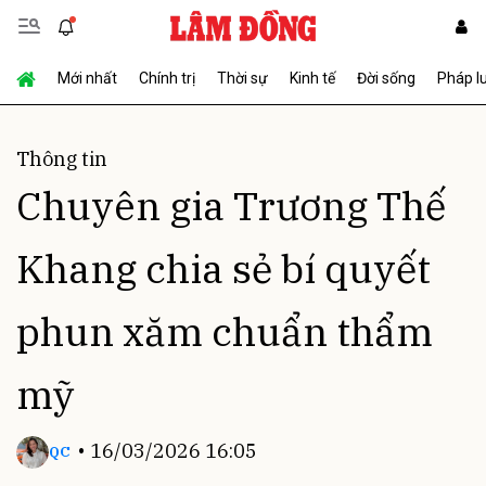
Mới nhất
Chính trị
Thời sự
Kinh tế
Đời sống
Pháp l
Thông tin
Chuyên gia Trương Thế
Khang chia sẻ bí quyết
phun xăm chuẩn thẩm
mỹ
•
16/03/2026 16:05
QC