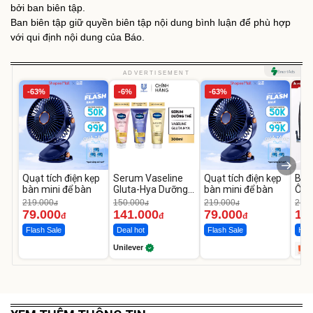
bởi ban biên tập.
Ban biên tập giữ quyền biên tập nội dung bình luận để phù hợp
với qui định nội dung của Báo.
ADVERTISEMENT
-63%
-6%
-63%
Quạt tích điện kẹp
Serum Vaseline
Quạt tích điện kẹp
Bơm
bàn mini để bàn
Gluta-Hya Dưỡng
bàn mini để bàn
Ô T
Da Sáng Mịn Sau 7
MED
219.000
150.000
219.000
2.69
đ
đ
đ
Ngày
12.
79.000
141.000
79.000
1.
đ
đ
đ
Flash Sale
Deal hot
Flash Sale
Hot 
Unilever