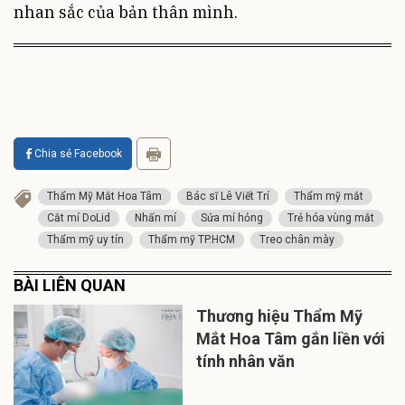
nhan sắc của bản thân mình.
Chia sẻ Facebook
Thẩm Mỹ Mắt Hoa Tâm
Bác sĩ Lê Viết Trí
Thẩm mỹ mắt
Cắt mí DoLid
Nhấn mí
Sửa mí hỏng
Trẻ hóa vùng mắt
Thẩm mỹ uy tín
Thẩm mỹ TP.HCM
Treo chân mày
BÀI LIÊN QUAN
Thương hiệu Thẩm Mỹ
Mắt Hoa Tâm gắn liền với
tính nhân văn