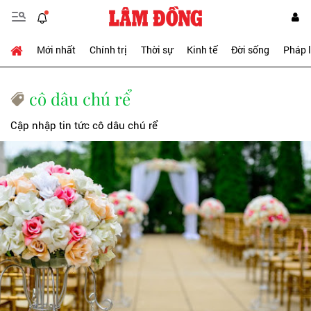
Mới nhất
Chính trị
Thời sự
Kinh tế
Đời sống
Pháp 
cô dâu chú rể
Cập nhập tin tức cô dâu chú rể