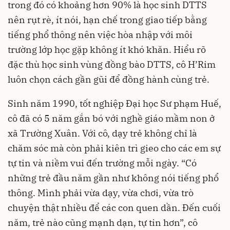
trong đó có khoảng hơn 90% là học sinh DTTS
nên rụt rè, ít nói, hạn chế trong giao tiếp bằng
tiếng phổ thông nên việc hòa nhập với môi
trường lớp học gặp không ít khó khăn. Hiểu rõ
đặc thù học sinh vùng đồng bào DTTS, cô H’Rim
luôn chọn cách gần gũi để đồng hành cùng trẻ.
Sinh năm 1990, tốt nghiệp Đại học Sư phạm Huế,
cô đã có 5 năm gắn bó với nghề giáo mầm non ở
xã Trường Xuân. Với cô, dạy trẻ không chỉ là
chăm sóc mà còn phải kiên trì gieo cho các em sự
tự tin và niềm vui đến trường mỗi ngày. “Có
những trẻ đầu năm gần như không nói tiếng phổ
thông. Mình phải vừa dạy, vừa chơi, vừa trò
chuyện thật nhiều để các con quen dần. Đến cuối
năm, trẻ nào cũng mạnh dạn, tự tin hơn”, cô