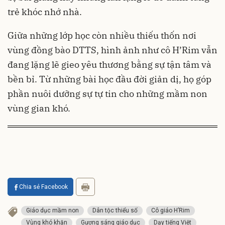
trẻ khóc nhớ nhà.
Giữa những lớp học còn nhiều thiếu thốn nơi
vùng đồng bào DTTS, hình ảnh như cô H’Rim vẫn
đang lặng lẽ gieo yêu thương bằng sự tận tâm và
bền bỉ. Từ những bài học đầu đời giản dị, họ góp
phần nuôi dưỡng sự tự tin cho những mầm non
vùng gian khó.
Chia sẻ Facebook
Giáo dục mầm non
Dân tộc thiểu số
Cô giáo H’Rim
Vùng khó khăn
Gương sáng giáo dục
Dạy tiếng Việt