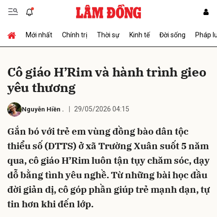
Mới nhất
Chính trị
Thời sự
Kinh tế
Đời sống
Pháp l
Gửi bình luận
Cô giáo H’Rim và hành trình gieo
yêu thương
29/05/2026 04:15
Nguyễn Hiền
.
Gắn bó với trẻ em vùng đồng bào dân tộc
thiểu số (DTTS) ở xã Trường Xuân suốt 5 năm
Hủy
Gửi
qua, cô giáo H’Rim luôn tận tụy chăm sóc, dạy
dỗ bằng tình yêu nghề. Từ những bài học đầu
đời giản dị, cô góp phần giúp trẻ mạnh dạn, tự
tin hơn khi đến lớp.