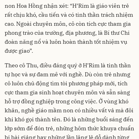
non Hoa Hồng nhận xét: “H’Rim là giáo viên trẻ
rất chịu khó, cầu tiến và có tinh thần trách nhiệm
cao. Ngoài chuyên môn, cô còn tích cực tham gia
phong trào của trường, địa phương, là Bí thư Chi
đoàn năng nổ và luôn hoàn thành tốt nhiệm vụ
được giao”.
Theo cô Thu, điều đáng quý ở H’Rim là tinh thần
tự học và sự đam mê với nghề. Dù còn trẻ nhưng
cô luôn chủ động tìm tòi phương pháp mới, tích
cực tham gia sinh hoạt chuyên môn và sẵn sàng
hỗ trợ đồng nghiệp trong công việc. Ở vùng khó
khăn, nghề giáo mầm non có nhiều vất vả mà đôi
khi khó gọi thành tên. Đó là những buổi sáng đến
lớp sớm để đón trẻ, những hôm thức khuya chuẩn
bị bài giảng hay những lần lặng lẽ dỗ dành từng