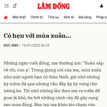
Mới nhất
Chính trị
Thời sự
Kinh tế
Đời sống
Pháp l
Gửi bình luận
Có hẹn với mùa xuân…
ĐỨC ANH
16/01/2025 06:23
Những ngày cuối đông, mẹ thường nói: "Xuân sắp
về rồi, con ạ". Trong giọng nói của mẹ, mùa xuân
Hủy
Gửi
như một người bạn cũ thân thiết, gợi nhớ những
kỷ niệm đã qua nhưng vẫn đầy ắp hy vọng cho
tương lai. Tôi nhớ những lần theo mẹ ra vườn để
gom lá khô, tỉa bớt những cành cây đã gãy rụng
sau mùa đông. Bàn tay mẹ khéo léo chạm vào