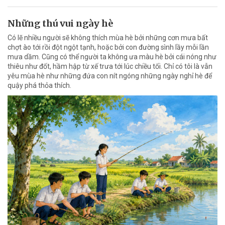
Những thú vui ngày hè
Có lẽ nhiều người sẽ không thích mùa hè bởi những cơn mưa bất
chợt ào tới rồi đột ngột tạnh, hoặc bởi con đường sình lầy mỗi lần
mưa dầm. Cũng có thể người ta không ưa màu hè bởi cái nóng như
thiêu như đốt, hầm hập từ xế trưa tới lúc chiều tối. Chỉ có tôi là vẫn
yêu mùa hè như những đứa con nít ngóng những ngày nghỉ hè để
quậy phá thỏa thích.