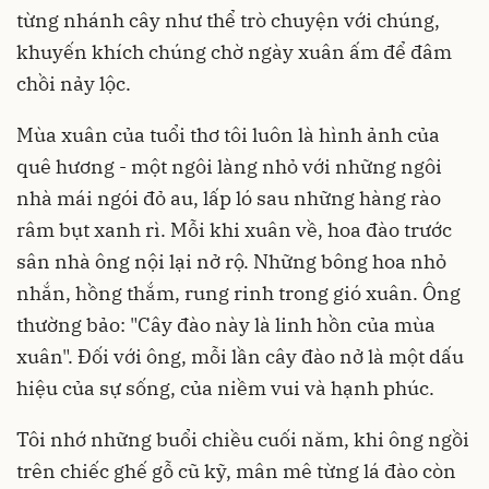
từng nhánh cây như thể trò chuyện với chúng,
khuyến khích chúng chờ ngày xuân ấm để đâm
chồi nảy lộc.
Mùa xuân của tuổi thơ tôi luôn là hình ảnh của
quê hương - một ngôi làng nhỏ với những ngôi
nhà mái ngói đỏ au, lấp ló sau những hàng rào
râm bụt xanh rì. Mỗi khi xuân về, hoa đào trước
sân nhà ông nội lại nở rộ. Những bông hoa nhỏ
nhắn, hồng thắm, rung rinh trong gió xuân. Ông
thường bảo: "Cây đào này là linh hồn của mùa
xuân". Đối với ông, mỗi lần cây đào nở là một dấu
hiệu của sự sống, của niềm vui và hạnh phúc.
Tôi nhớ những buổi chiều cuối năm, khi ông ngồi
trên chiếc ghế gỗ cũ kỹ, mân mê từng lá đào còn