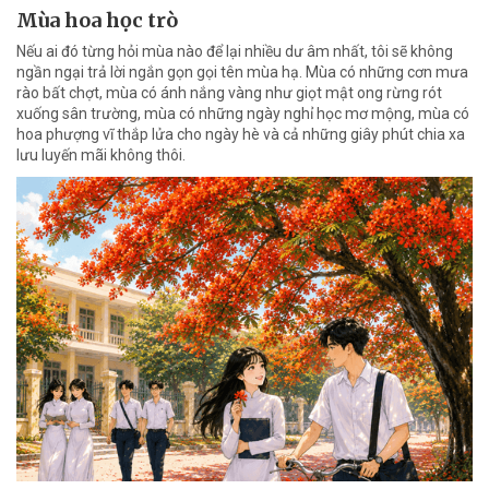
Mùa hoa học trò
Nếu ai đó từng hỏi mùa nào để lại nhiều dư âm nhất, tôi sẽ không
ngần ngại trả lời ngắn gọn gọi tên mùa hạ. Mùa có những cơn mưa
rào bất chợt, mùa có ánh nắng vàng như giọt mật ong rừng rót
xuống sân trường, mùa có những ngày nghỉ học mơ mộng, mùa có
hoa phượng vĩ thắp lửa cho ngày hè và cả những giây phút chia xa
lưu luyến mãi không thôi.