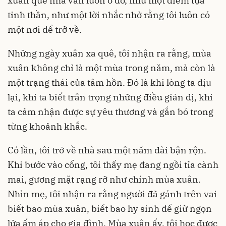
xuân quê nhà vẫn luôn ở đó, như một điểm tựa
tinh thần, như một lời nhắc nhở rằng tôi luôn có
một nơi để trở về.
Những ngày xuân xa quê, tôi nhận ra rằng, mùa
xuân không chỉ là một mùa trong năm, mà còn là
một trạng thái của tâm hồn. Đó là khi lòng ta dịu
lại, khi ta biết trân trọng những điều giản dị, khi
ta cảm nhận được sự yêu thương và gắn bó trong
từng khoảnh khắc.
Có lần, tôi trở về nhà sau một năm dài bận rộn.
Khi bước vào cổng, tôi thấy mẹ đang ngồi tỉa cành
mai, gương mặt rạng rỡ như chính mùa xuân.
Nhìn mẹ, tôi nhận ra rằng người đã gánh trên vai
biết bao mùa xuân, biết bao hy sinh để giữ ngọn
lửa ấm áp cho gia đình. Mùa xuân ấy, tôi học được