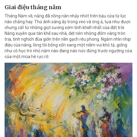
Giai điệu tháng năm
Tháng Năm về, nắng đã nồng nàn nhảy nhót trên bậu cửa từ lúc
nào chẳng hay. Thứ ánh sáng ấy trong veo và óng ả, tựa như được
chưng cất từ những giọt sương sớm tinh khiết nhất của đất trời.
Nắng xuyên qua tán khế sau nhà, dệt nên những đốm vàng tròn
trịa, tinh nghịch đùa giỡn trên nền gạch rêu phong. Ngắm nhìn nhịp
điệu của nắng, lòng tôi bỗng xốn xang một niềm vui khó tả, giống
như cô học trò nhỏ năm nào đang náo nức đứng trước ngưỡng cửa
của một mùa hè rực rỡ.