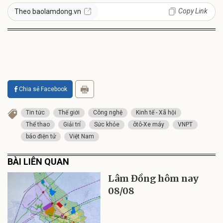
Copy Link
Theo baolamdong.vn
Chia sẻ Facebook
Tin tức
Thế giới
Công nghệ
Kinh tế - Xã hội
Thể thao
Giải trí
Sức khỏe
ôtô-Xe máy
VNPT
báo điện tử
Việt Nam
BÀI LIÊN QUAN
Lâm Đồng hôm nay
08/08