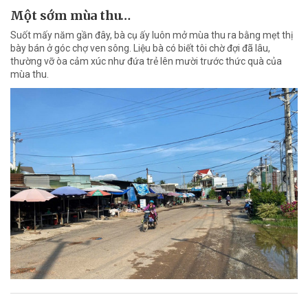
Một sớm mùa thu…
Suốt mấy năm gần đây, bà cụ ấy luôn mở mùa thu ra bằng mẹt thị
bày bán ở góc chợ ven sông. Liệu bà có biết tôi chờ đợi đã lâu,
thường vỡ òa cảm xúc như đứa trẻ lên mười trước thức quà của
mùa thu.