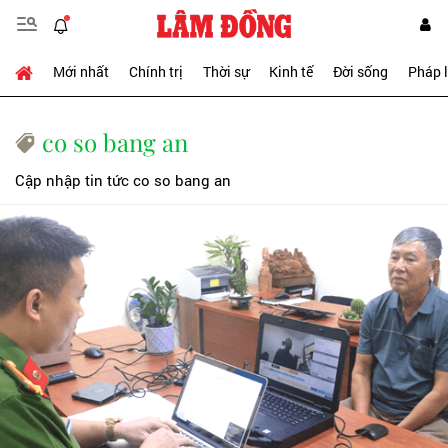
Mới nhất
Chính trị
Thời sự
Kinh tế
Đời sống
Pháp 
co so bang an
Cập nhập tin tức co so bang an