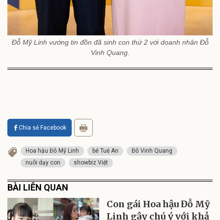
Đỗ Mỹ Linh vướng tin đồn đã sinh con thứ 2 với doanh nhân Đỗ
Vinh Quang.
Chia sẻ Facebook
Hoa hậu Đỗ Mỹ Linh
bé Tuệ An
Đỗ Vinh Quang
nuôi dạy con
showbiz Việt
BÀI LIÊN QUAN
Con gái Hoa hậu Đỗ Mỹ
Linh gây chú ý với khả