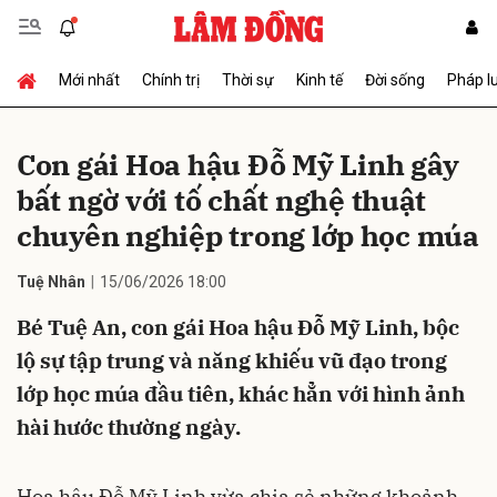
Mới nhất
Chính trị
Thời sự
Kinh tế
Đời sống
Pháp l
Gửi bình luận
Con gái Hoa hậu Đỗ Mỹ Linh gây
bất ngờ với tố chất nghệ thuật
chuyên nghiệp trong lớp học múa
Tuệ Nhân
15/06/2026 18:00
Bé Tuệ An, con gái Hoa hậu Đỗ Mỹ Linh, bộc
Hủy
Gửi
lộ sự tập trung và năng khiếu vũ đạo trong
lớp học múa đầu tiên, khác hẳn với hình ảnh
hài hước thường ngày.
Hoa hậu Đỗ Mỹ Linh vừa chia sẻ những khoảnh