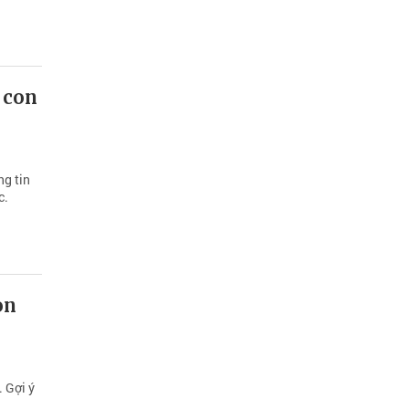
 con
ng tin
c.
on
 Gợi ý