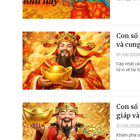
Con số 
và cun
01/06/2026
Cập nhật cá
tử vi về tài
Con số 
giáp v
31/05/2026
Khám phá co