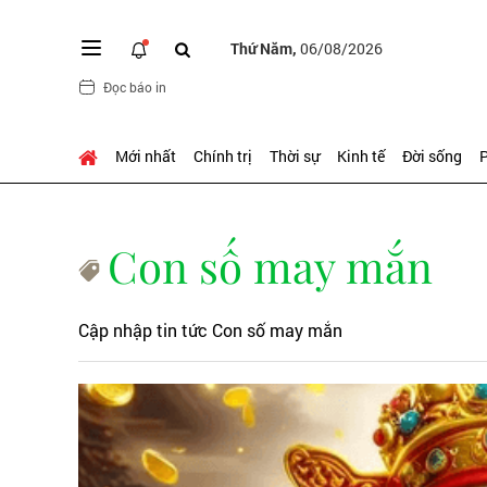
Thứ Năm,
06/08/2026
Đọc báo in
Mới nhất
Chính trị
Thời sự
Kinh tế
Đời sống
P
Con số may mắn
Cập nhập tin tức Con số may mắn