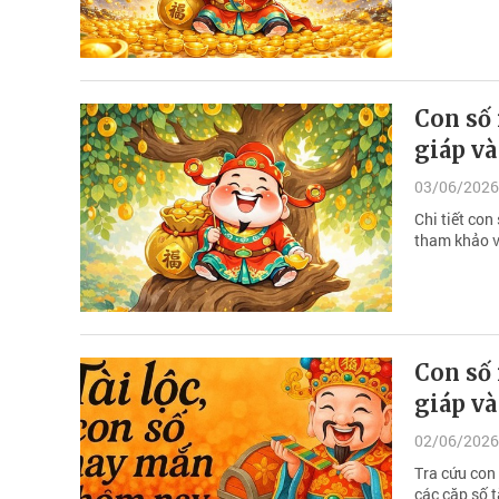
Con số 
giáp v
03/06/2026
Chi tiết co
tham khảo v
Con số 
giáp v
02/06/2026
Tra cứu con
các cặp số 