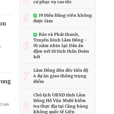
cư phục vụ cao tốc
5
19 Điều Đảng viên không
được làm
con
Báo và Phát thanh,
Truyền hình Lâm Đồng -
6
01 năm nhìn lại: Dấu ấn
c.
đậm nét từ tinh thần Đoàn
kết
Lâm Đồng đôn đốc tiến độ
7
4 dự án giao thông trọng
cung
điểm
Chủ tịch UBND tỉnh Lâm
Đồng Hồ Văn Mười kiểm
8
12 con
tra thực địa tại Cảng hàng
không quốc tế Liên