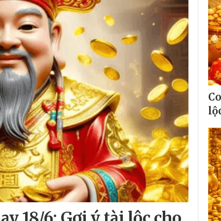
Co
lộ
 18/6: Gợi ý tài lộc cho