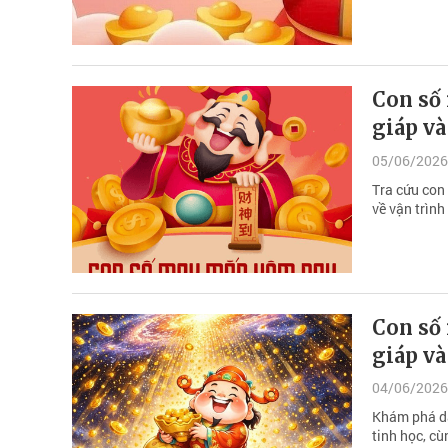
Con số 
giáp v
05/06/2026
Tra cứu con
về vận trình
Con số 
giáp v
04/06/2026
Khám phá da
tinh học, cù