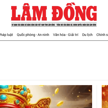
háp luật
Quốc phòng - An ninh
Văn hóa - Giải trí
Du lịch
Chính 