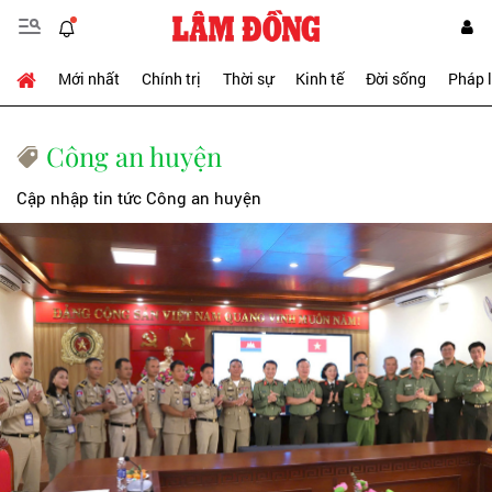
Mới nhất
Chính trị
Thời sự
Kinh tế
Đời sống
Pháp 
Công an huyện
Cập nhập tin tức Công an huyện