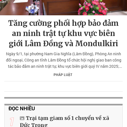
Tăng cường phối hợp bảo đảm
an ninh trật tự khu vực biên
giới Lâm Đồng và Mondulkiri
Ngày 9/1, tại phường Nam Gia Nghĩa (Lâm Đồng), Phòng An ninh
đối ngoại, Công an tỉnh Lâm Đồng tổ chức hội nghị giao ban công
tác bảo đảm an ninh trật tự, khu vực biên giới quý IV năm 2025;
phương hướng hợp tác quý I năm 2026 với Công an huyện
PHÁP LUẬT
Pechreada, Công an huyện Orang thuộc Công an tỉnh Mondulkiri
(Campuchia).
ĐỌC NHIỀU
1
Trại tạm giam số 1 chuyển về xã
Đức Trọng