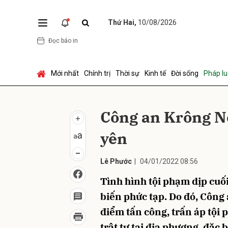
Thứ Hai,
10/08/2026
Đọc báo in
Gửi 
Mới nhất
Chính trị
Thời sự
Kinh tế
Đời sống
Pháp lu
Công an Krông Nô
yên
Lê Phước
|
04/01/2022 08:56
Tình hình tội phạm dịp cuố
biến phức tạp. Do đó, Công
điểm tấn công, trấn áp tội
trật tự tại địa phương, đặc