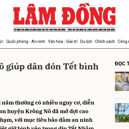
bình luận
ật
Quốc phòng - An ninh
Văn hóa - Giải trí
Du lịch
Chính sách
Công 
 giúp dân đón Tết bình
ĐỌC T
Hủy
G
i năm thường có nhiều nguy cơ, diễn
 an huyện Krông Nô đã mở đợt cao
 phạm, với mục tiêu bảo đảm an ninh
 biệt giữ bình yên trong dịp Tết Nhâm