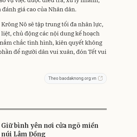
ố vụ việc được điều tra, xử lý nhanh,
à đánh giá cao của Nhân dân.
 Krông Nô sẽ tập trung tối đa nhân lực,
 liệt, chủ động các nội dung kế hoạch
à nắm chắc tình hình, kiên quyết không
phần để người dân vui xuân, đón Tết vui
Theo baodaknong.org.vn
Giữ bình yên nơi cửa ngõ miền
núi Lâm Đồng