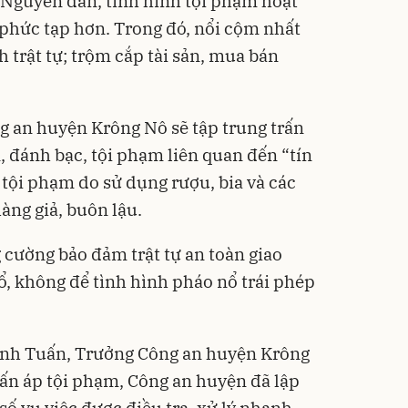
 Nguyên đán, tình hình tội phạm hoạt
phức tạp hơn. Trong đó, nổi cộm nhất
h trật tự; trộm cắp tài sản, mua bán
g an huyện Krông Nô sẽ tập trung trấn
, đánh bạc, tội phạm liên quan đến “tín
 tội phạm do sử dụng rượu, bia và các
àng giả, buôn lậu.
 cường bảo đảm trật tự an toàn giao
ổ, không để tình hình pháo nổ trái phép
nh Tuấn, Trưởng Công an huyện Krông
trấn áp tội phạm, Công an huyện đã lập