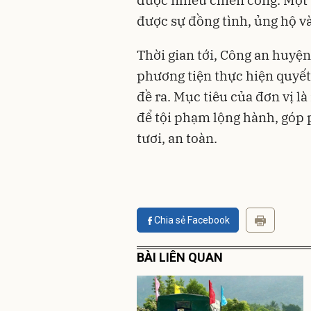
được nhiều chiến công. Một s
được sự đồng tình, ủng hộ v
Thời gian tới, Công an huyện
phương tiện thực hiện quyết
đề ra. Mục tiêu của đơn vị l
để tội phạm lộng hành, góp 
tươi, an toàn.
Chia sẻ Facebook
BÀI LIÊN QUAN