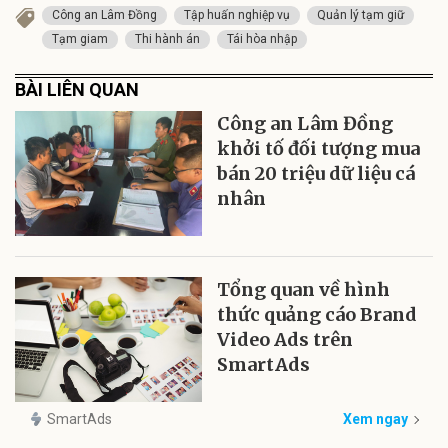
Công an Lâm Đồng
Tập huấn nghiệp vụ
Quản lý tạm giữ
Tạm giam
Thi hành án
Tái hòa nhập
BÀI LIÊN QUAN
Công an Lâm Đồng
khởi tố đối tượng mua
bán 20 triệu dữ liệu cá
nhân
Tổng quan về hình
thức quảng cáo Brand
Video Ads trên
SmartAds
SmartAds
Xem ngay