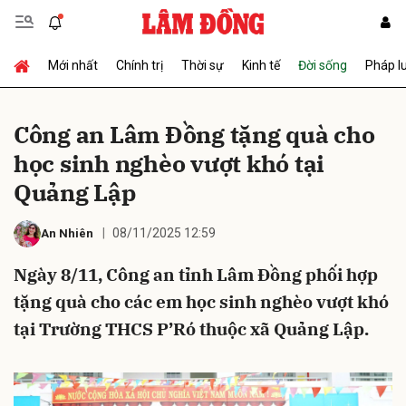
Mới nhất
Chính trị
Thời sự
Kinh tế
Đời sống
Pháp l
Gửi bình luận
Công an Lâm Đồng tặng quà cho
học sinh nghèo vượt khó tại
Quảng Lập
08/11/2025 12:59
An Nhiên
Ngày 8/11, Công an tỉnh Lâm Đồng phối hợp
Hủy
Gửi
tặng quà cho các em học sinh nghèo vượt khó
tại Trường THCS P’Ró thuộc xã Quảng Lập.