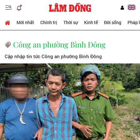
Mới nhất
Chính trị
Thời sự
Kinh tế
Đời sống
Pháp 
Công an phường Bình Đông
Cập nhập tin tức Công an phường Bình Đông