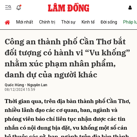
Mới nhất
Chính trị
Thời sự
Kinh tế
Đời sống
Pháp l
Gửi bình luận
Công an thành phố Cần Thơ bắt
đối tượng có hành vi “Vu khống”
nhằm xúc phạm nhân phẩm,
danh dự của người khác
Quốc Hùng
-
Nguyễn Lan
08/12/2024 15:59
Hủy
Gửi
Thời gian qua, trên địa bàn thành phố Cần Thơ,
nhiều lãnh đạo các cơ quan, ban, ngành và
phóng viên báo chí liên tục nhận được các tin
nhắn có nội dung bịa đặt, vu khống một số cán
bộ thuộc các sở, ban, ngành trên địa bàn thành